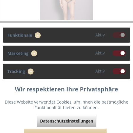
Anita “Ethno Vibrations” Badeanzug Lara
Aktiv
Funktionale
Cleaner Schnitt - ausdrucksstarker Print! Das ist der
Badeanzug Lara im afrikanisch inspirierten "Ethno Vibrations"
Aktiv
Marketing
Design. Die angesetzten Träger sind verstellbar und werden
durch hochwertige Metallzierteile stilvoll veredelt....
114,95 € *
Aktiv
Tracking
Wir respektieren Ihre Privatsphäre
Verfügbare Varianten
Diese Website verwendet Cookies, um Ihnen die bestmögliche
Funktionalität bieten zu können.
Datenschutzeinstellungen
Merken