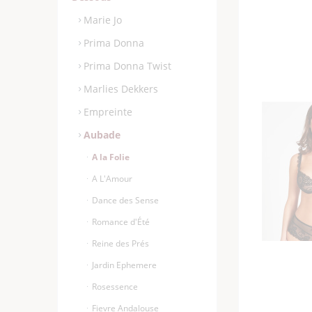
Marie Jo
Prima Donna
Prima Donna Twist
Marlies Dekkers
Empreinte
Aubade
A la Folie
A L'Amour
Dance des Sense
Romance d'Été
Reine des Prés
Jardin Ephemere
Rosessence
Fievre Andalouse