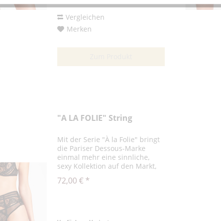
Vergleichen
Merken
Zum Produkt
"A LA FOLIE" String
Mit der Serie "À la Folie" bringt
die Pariser Dessous-Marke
einmal mehr eine sinnliche,
sexy Kollektion auf den Markt,
die die Weiblichkeit perfekt
72,00 € *
unterstreicht und für einen
verführerischen Auftritt sorgt.
Der String besteht aus einem...