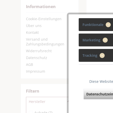
Informationen
Cookie-Einstellungen
Funktionale
Über uns
Kontakt
Versand und
Marketing
Zahlungsbedingungen
Widerrufsrecht
Tracking
Datenschutz
AGB
Impressum
Diese Website
Filtern
Datenschutzein
Hersteller
Aubade
(
7
)