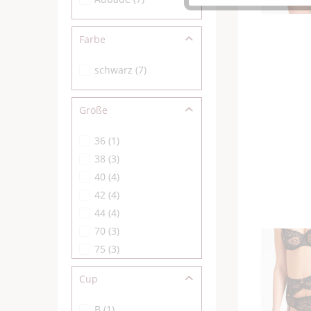
Farbe
schwarz
(
7
)
Größe
36
(
1
)
38
(
3
)
40
(
4
)
42
(
4
)
44
(
4
)
70
(
3
)
75
(
3
)
80
(
3
)
Cup
85
(
2
)
B
(
1
)