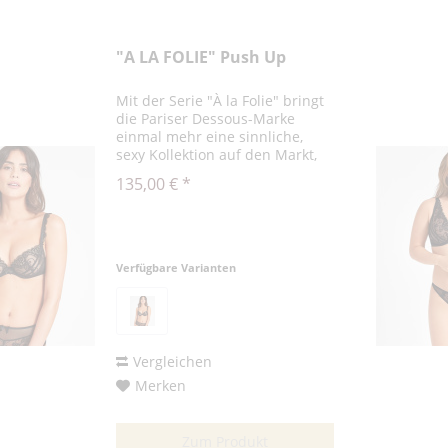
"A LA FOLIE" Push Up
Mit der Serie "À la Folie" bringt
die Pariser Dessous-Marke
einmal mehr eine sinnliche,
sexy Kollektion auf den Markt,
die die Weiblichkeit perfekt
135,00 € *
unterstreicht und für einen
verführerischen Auftritt sorgt.
Der Push-Up-BH der Serie...
Verfügbare Varianten
Vergleichen
Merken
Zum Produkt