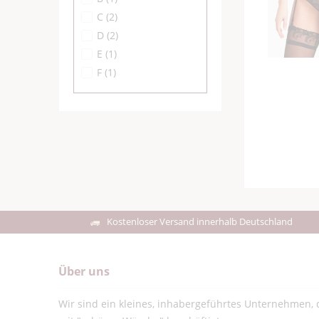
C
(
2
)
D
(
2
)
E
(
1
)
F
(
1
)
Kostenloser Versand innerhalb Deutschland
Über uns
Wir sind ein kleines, inhabergeführtes Unternehmen, d