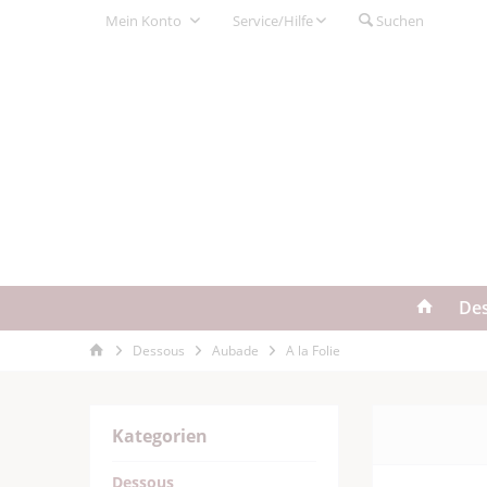
Mein Konto
Service/Hilfe
Suchen
De
Dessous
Aubade
A la Folie
Kategorien
Dessous