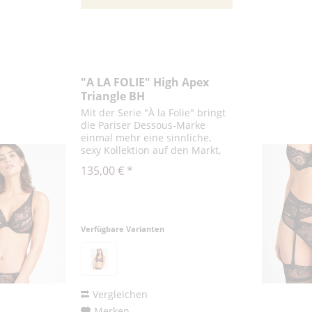
"A LA FOLIE" High Apex
Triangle BH
Mit der Serie "À la Folie" bringt
die Pariser Dessous-Marke
einmal mehr eine sinnliche,
sexy Kollektion auf den Markt,
die die Weiblichkeit perfekt
135,00 € *
unterstreicht und für einen
verführerischen Auftritt sorgt.
Der Triangel-BH der Serie...
Verfügbare Varianten
Vergleichen
Merken