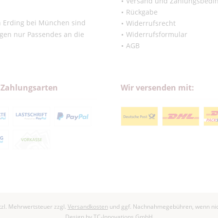
Versand und Zahlungsbedi
Rückgabe
in Erding bei München sind
Widerrufsrecht
ngen nur Passendes an die
Widerrufsformular
AGB
 Zahlungsarten
Wir versenden mit:
etzl. Mehrwertsteuer zzgl.
Versandkosten
und ggf. Nachnahmegebühren, wenn nic
Design by
TC-Innovations GmbH