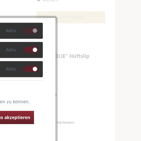
Zum Produkt
Aktiv
Aktiv
"A LA FOLIE" Hüftslip
Aktiv
72,00 € *
ten zu können.
s akzeptieren
Verfügbare Varianten