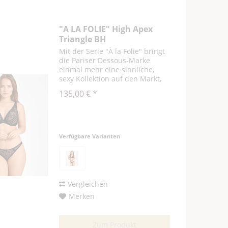
"A LA FOLIE" High Apex
Triangle BH
Mit der Serie "À la Folie" bringt
die Pariser Dessous-Marke
einmal mehr eine sinnliche,
sexy Kollektion auf den Markt,
die die Weiblichkeit perfekt
135,00 € *
unterstreicht und für einen
verführerischen Auftritt sorgt.
Der Komfort-Triangel-BH der...
Verfügbare Varianten
Vergleichen
Merken
Zum Produkt