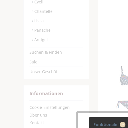
Cyell
Chantelle
Lisca
Panache
Antigel
Suchen & Finden
Sale
Unser Geschäft
Informationen
Cookie-Einstellungen
Über uns
Kontakt
Funktionale