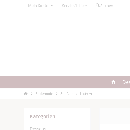
Mein Konto
Service/Hilfe
Suchen
De
Bademode
Sunflair
Latin Art
Kategorien
Dessous