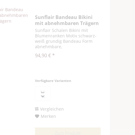
Sunflair Bandeau Bikini
mit abnehmbaren Trägern
Sunflair Schalen Bikini mit
Blumenranken Motiv schwarz-
weiß grundig Bandeau Form
abnehmbare,
verstellbare Träger Hose mit
94,90 € *
gerafftem Bund kaschiert den
Bauchansatz Rio Form für
optisch längeres Bein
Verfügbare Varianten
Vergleichen
Merken
Zum Produkt