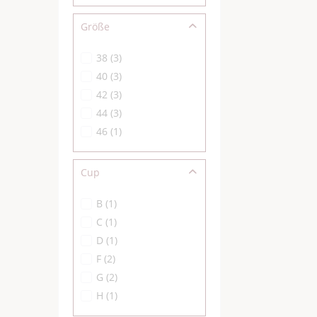
Größe
38
(
3
)
40
(
3
)
42
(
3
)
44
(
3
)
46
(
1
)
Cup
B
(
1
)
C
(
1
)
D
(
1
)
F
(
2
)
G
(
2
)
H
(
1
)