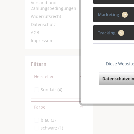
Versand und
Zahlungsbedingungen
Marketing
Widerrufsrecht
Datenschutz
AGB
Tracking
Impressum
Filtern
Diese Website
Hersteller
Datenschutzein
Sunflair
(
4
)
Farbe
blau
(
3
)
schwarz
(
1
)