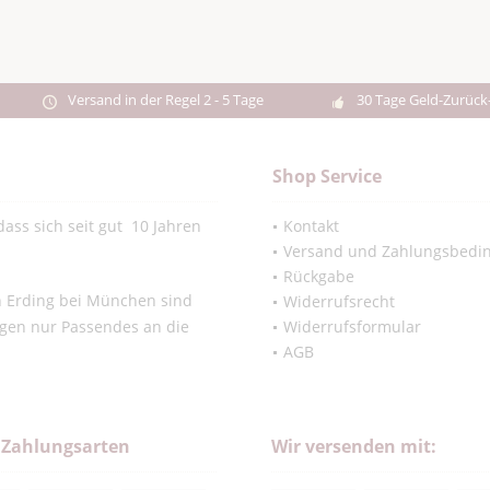
Versand in der Regel 2 - 5 Tage
30 Tage Geld-Zurück
Shop Service
ass sich seit gut 10 Jahren
Kontakt
Versand und Zahlungsbedi
Rückgabe
in Erding bei München sind
Widerrufsrecht
ngen nur Passendes an die
Widerrufsformular
AGB
 Zahlungsarten
Wir versenden mit: