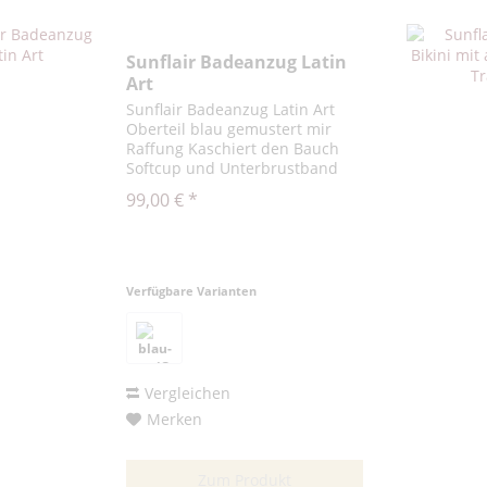
Sunflair Badeanzug Latin
Art
Sunflair Badeanzug Latin Art
Oberteil blau gemustert mir
Raffung Kaschiert den Bauch
Softcup und Unterbrustband
für perfekte Passform Träger
99,00 € *
verstellbar
Verfügbare Varianten
Vergleichen
Merken
Zum Produkt