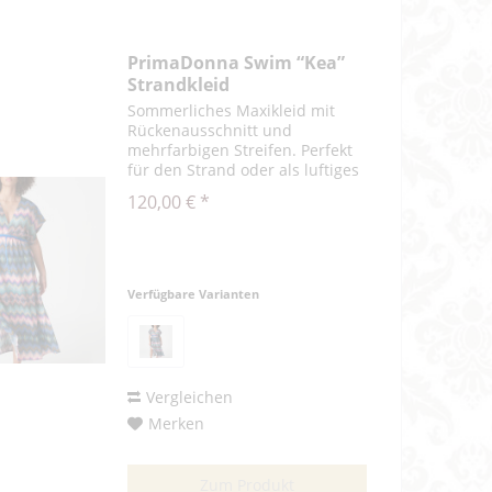
PrimaDonna Swim “Kea”
Strandkleid
Sommerliches Maxikleid mit
Rückenausschnitt und
mehrfarbigen Streifen. Perfekt
für den Strand oder als luftiges
Sommerkleid. Rainbow Paradise
120,00 € *
ist ein sommerlicher
mehrfarbiger Druck mit
Glitzerakzenten. Viskose:98%,
Metallfaser:2%
Verfügbare Varianten
Vergleichen
Merken
Zum Produkt