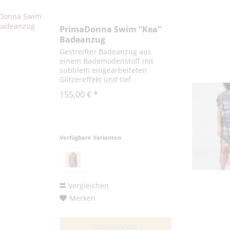
PrimaDonna Swim “Kea”
Badeanzug
Gestreifter Badeanzug aus
einem Bademodenstoff mit
subtilem eingearbeiteten
Glitzereffekt und tief
ausgeschnittenen Cups. Die
155,00 € *
Multiway-Träger können
gerade, als Neckholder-Modell
oder auf dem Rücken gekreuzt
getragen werden. Rainbow...
Verfügbare Varianten
Vergleichen
Merken
Zum Produkt