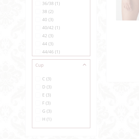
36/38
(
1
)
38
(
2
)
40
(
3
)
40/42
(
1
)
42
(
3
)
44
(
3
)
44/46
(
1
)
46
(
2
)
Cup
48/50
(
1
)
65
(
1
)
C
(
3
)
70
(
2
)
D
(
3
)
75
(
3
)
E
(
3
)
80
(
3
)
F
(
3
)
85
(
3
)
G
(
3
)
90
(
3
)
H
(
1
)