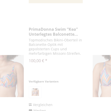
PrimaDonna Swim “Kea”
Unterlegtes Balconette...
Topmodisches Bikini-Oberteil in
Balconette-Optik mit
gepolsterten Cups und
mehrfarbigen Missoni-Streifen.
Die Multiway-Träger können
100,00 € *
gerade oder als Neckholder-
Modell getragen werden.
Seventies-Glamour für den
Strand! Rainbow Paradise...
Verfügbare Varianten
Vergleichen
Merken