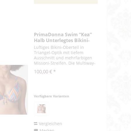
PrimaDonna Swim “Kea”
Halb Unterlegtes Bikini-
Top
Luftiges Bikini-Oberteil in
Triangel-Optik mit tiefem
Ausschnitt und mehrfarbigen
Missoni-Streifen. Die Multiway-
Träger können gerade oder als
100,00 € *
Neckholder-Modell getragen
werden. Seventies-Glamour für
den Strand! Rainbow Paradise
ist ein...
Verfügbare Varianten
Vergleichen
Merken