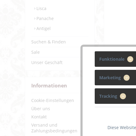
Lisca
Panache
Antigel
Suchen & Finden
Sale
Funktionale
Unser Geschäft
Marketing
Informationen
Tracking
Cookie-Einstellungen
Über uns
Kontakt
Versand und
Diese Website
Zahlungsbedingungen