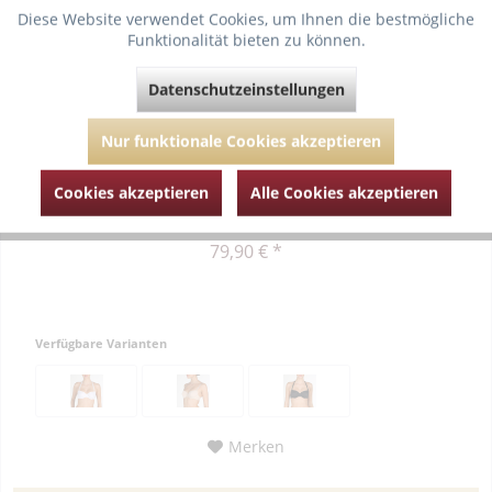
Diese Website verwendet Cookies, um Ihnen die bestmögliche
Funktionalität bieten zu können.
Datenschutzeinstellungen
Marie Jo L'Aventure “Tom“ Nicht unterlegter...
Nur funktionale Cookies akzeptieren
"Tom" hat eine perfekte Passform und wunderbar, weiche
Stoffe Dieses Design ist die perfekte Kombination aus stilvoller
Cookies akzeptieren
Alle Cookies akzeptieren
Shapewear und ultimativem Komfort Der Bügel-BH wird ohne
Cupnähte gefertigt Der vorgeformte Stoff gibt zusätzlichen...
79,90 € *
Verfügbare Varianten
Merken