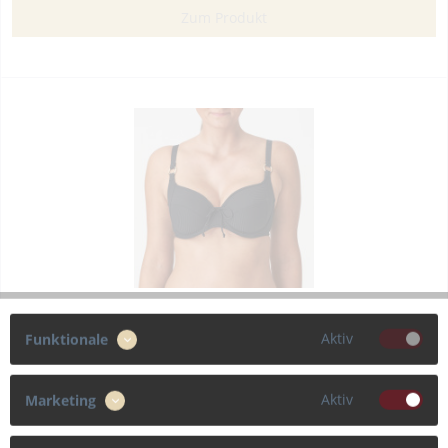
Zum Produkt
PrimaDonna Swim “Sahara” Vollschale Bikini-Top
Aktiv
Funktionale
Stilvolles Bikini-Oberteil mit Vollschale aus einem feinen
Strukturmaterial. Elegante Bademode in zeitlosem Schwarz:
Aktiv
Marketing
eine himmlische Verbindung. Polyamid:81%, Elasthan:18%,
Polyester:1%