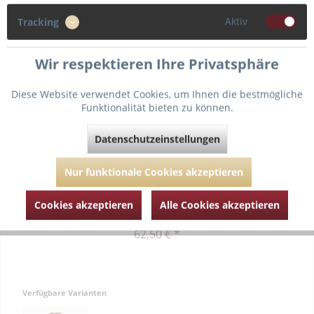
Aktiv
Tracking
Wir respektieren Ihre Privatsphäre
Diese Website verwendet Cookies, um Ihnen die bestmögliche
Funktionalität bieten zu können.
Datenschutzeinstellungen
Danse des Sense Hoher Slip
Nur funktionale Cookies akzeptieren
Highwaist-Slip aus Lycra®-Spitze transparent verarbeitet
Stickereien an den Beinausschnitten Zierschleife an der
Vorderseite, mittig am Bund Zwickel mit Baumwolle unterlegt
Cookies akzeptieren
Alle Cookies akzeptieren
62,50 € *
Verfügbare Varianten