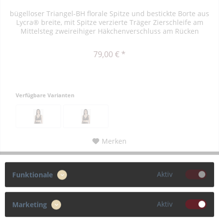
bügelloser Triangel-BH florale Spitze und bestickte Borte aus
Lycra® breite, mit Spitze verzierte Träger Zierschleife am
Mittelsteg zweireihiger Häkchenverschluss am Rücken
79,00 € *
Verfügbare Varianten
Merken
Zum Produkt
Aktiv
Funktionale
Aktiv
Marketing