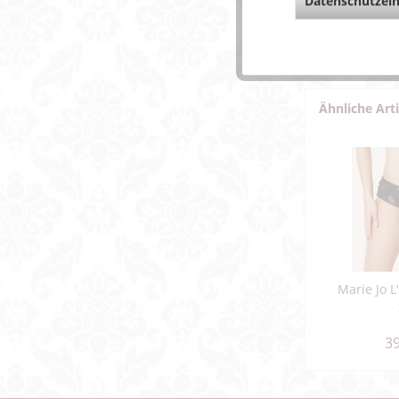
Datenschutzein
Fragen z
Weitere 
Ähnliche Art
Marie Jo L
39