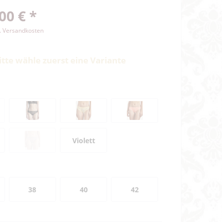
00 € *
l. Versandkosten
itte wähle zuerst eine Variante
Violett
38
40
42