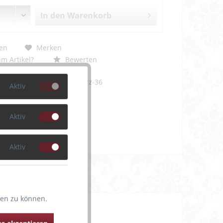
In den
Warenkorb
en
Merken
m Artikel?
Bewerten
AUBOG26-schwarz-36
Aktiv
Aktiv
Aktiv
ten zu können.