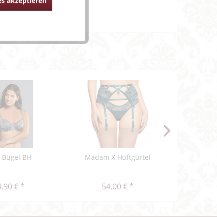
s akzeptieren
a Bügel BH
Madam X Hüftgürtel
Delight S
unte
,90 € *
54,00 € *
47,48