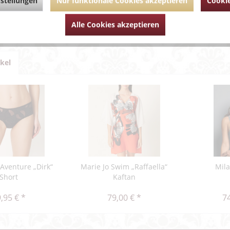
stellungen
Nur funktionale Cookies akzeptieren
Cookie
um Artikel?
Artikel von Aubade
Alle Cookies akzeptieren
ikel
'Aventure „Dirk“
Marie Jo Swim „Raffaella“
Mil
Short
Kaftan
,95 € *
79,00 € *
74