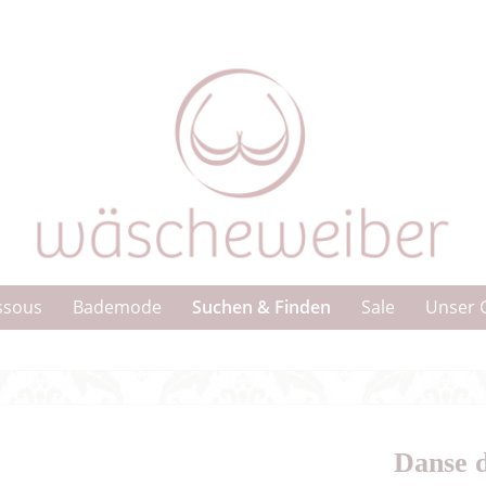
Suchen & Finden
ssous
Bademode
Sale
Unser 
Danse d