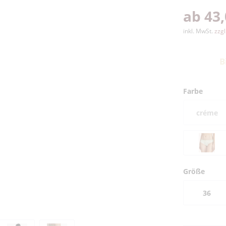
ab 43,
inkl. MwSt.
zzg
B
Farbe
créme
Größe
36