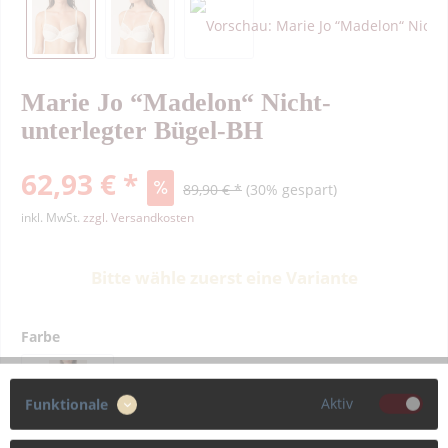
Marie Jo “Madelon“ Nicht-
unterlegter Bügel-BH
62,93 € *
89,90 € *
(30% gespart)
inkl. MwSt.
zzgl. Versandkosten
Bitte wähle zuerst eine Variante
Farbe
Aktiv
Funktionale
Größe