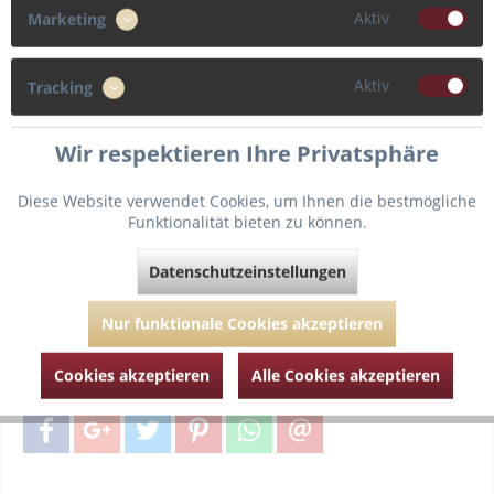
Aktiv
Marketing
85
90
Aktiv
Tracking
Cup
E
Wir respektieren Ihre Privatsphäre
Diese Website verwendet Cookies, um Ihnen die bestmögliche
Funktionalität bieten zu können.
In den
Warenkorb
Datenschutzeinstellungen
Fragen zum Artikel?
Merken
Nur funktionale Cookies akzeptieren
Artikel-Nr.:
MJ010-2280-Pearled Ivory-85-E
Cookies akzeptieren
Alle Cookies akzeptieren