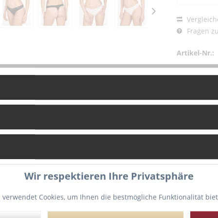
Vergleich
Fragen zu
Artikel-Nr.:
g
Bewertungen
0
Wir respektieren Ihre Privatsphäre
ring mit Spitzensaum und einem zarten Plissee an der Taille.
risch, weil er die Pobacken hervorblitzen lässt.
 verwendet Cookies, um Ihnen die bestmögliche Funktionalität bie
hrende Links zu "Marie Jo "SOFIA" String"