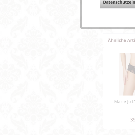
Datenschutzein
Fragen z
Weitere 
Ähnliche Art
Marie Jo L
39