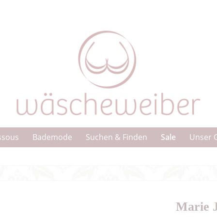
Sale
ssous
Bademode
Suchen & Finden
Unser 
Marie 