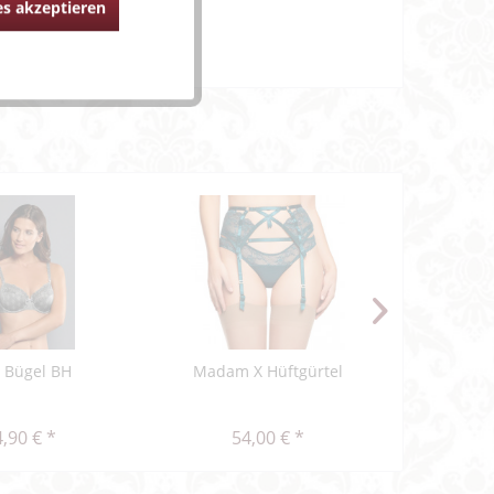
s akzeptieren
a Bügel BH
Madam X Hüftgürtel
Delight S
unte
,90 € *
54,00 € *
47,48