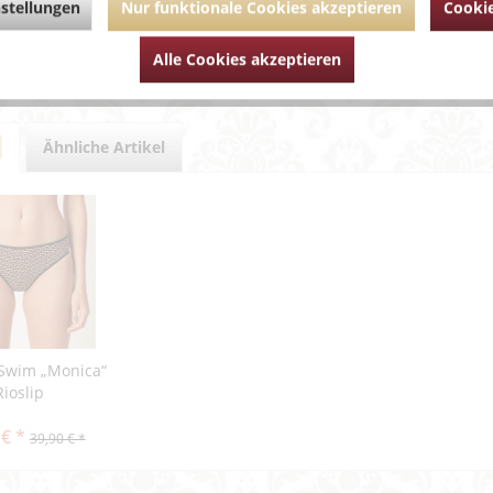
stellungen
Nur funktionale Cookies akzeptieren
Cookie
um Artikel?
Artikel von Van de Velde
Alle Cookies akzeptieren
Ähnliche Artikel
 Swim „Monica“
Rioslip
 € *
39,90 € *