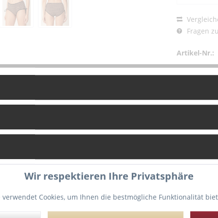
Vergleich
Fragen zu
Artikel-Nr.:
g
Bewertungen
0
Wir respektieren Ihre Privatsphäre
Taillenshorts mit verspielten Schleifen an der Hüfte. Ein elegant
 verwendet Cookies, um Ihnen die bestmögliche Funktionalität bie
ührende Links zu "Marie Jo Swim „Monica“ Shorty