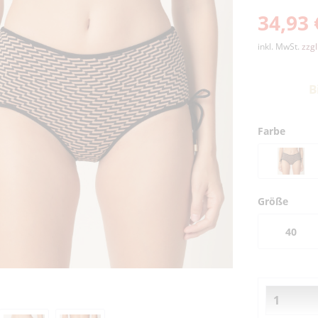
34,93 
inkl. MwSt.
zzg
B
Farbe
Größe
40