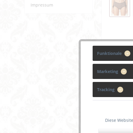
Impressum
Funktionale
Marketing
Tracking
Beschreibun
Angesagte 
Schwarz.
Diese Website
Weiterf