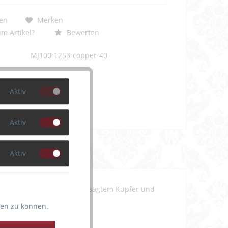
en
Merken
m Artikel?
Bewerten
MJ100-1253-copper-40
Aktiv
Aktiv
Aktiv
es grafisches Muster in angesagtem Kupfer und
ten zu können.
"