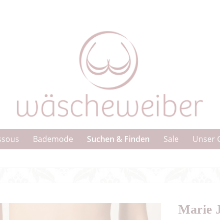
Suchen & Finden
ssous
Bademode
Sale
Unser 
Marie 