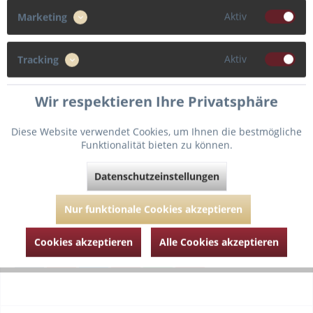
80
85
Aktiv
Marketing
Cup
Aktiv
Tracking
B
C
Wir respektieren Ihre Privatsphäre
Diese Website verwendet Cookies, um Ihnen die bestmögliche
In den
Warenkorb
Funktionalität bieten zu können.
Datenschutzeinstellungen
Fragen zum Artikel?
Merken
Nur funktionale Cookies akzeptieren
Artikel-Nr.:
MJ010-2058-natur-80-B
Cookies akzeptieren
Alle Cookies akzeptieren