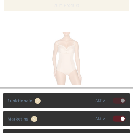
Zum Produkt
PrimaDonna Twist “A LA FOLIE” Shapewear Body
Aktiv
Funktionale
Eleganter, figurformender Body ohne Cups mit sexy
Stickereien im Rücken und an den Beinabschlüssen. Lässt sich
Aktiv
Marketing
mit dem Lieblings-BH tragen. Geheimnisvoll, sexy, stark.