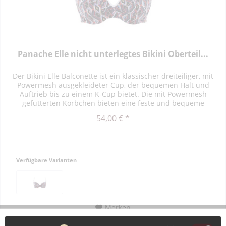
Panache Elle nicht unterlegtes Bikini Oberteil...
Der Bikini Elle Balconette ist ein klassischer dreiteiliger, mit
Powermesh ausgekleideter Cup, der bequemen Halt und
Auftrieb bis zu einem K-Cup bietet. Die mit Powermesh
gefütterten Körbchen bieten eine feste und bequeme
Unterstützung...
54,00 € *
Verfügbare Varianten
Merken