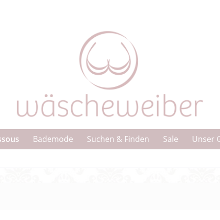
ssous
Bademode
Suchen & Finden
Sale
Unser 