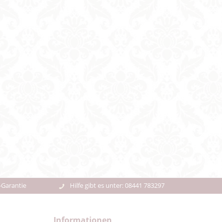
-Garantie
Hilfe gibt es unter: 08441 783297
Informationen