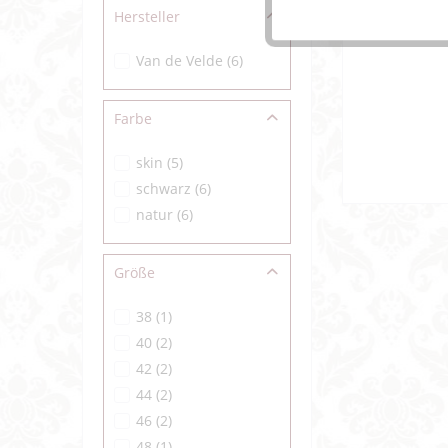
Hersteller
Van de Velde
(
6
)
Farbe
skin
(
5
)
schwarz
(
6
)
natur
(
6
)
Größe
38
(
1
)
40
(
2
)
42
(
2
)
44
(
2
)
46
(
2
)
48
(
1
)