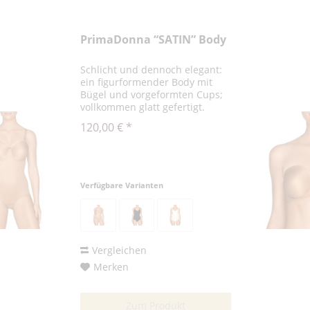
PrimaDonna “SATIN” Body
Schlicht und dennoch elegant:
ein figurformender Body mit
Bügel und vorgeformten Cups;
vollkommen glatt gefertigt.
Dieser glatte Body mit Bügel
120,00 € *
und vorgeformten Cups
korrigiert Po, Taille und Busen.
Für den Rumpf verwenden wir
einen sehr...
Verfügbare Varianten
Vergleichen
Merken
Zum Produkt