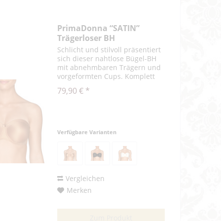
PrimaDonna “SATIN”
Trägerloser BH
Schlicht und stilvoll präsentiert
sich dieser nahtlose Bügel-BH
mit abnehmbaren Trägern und
vorgeformten Cups. Komplett
glatte Optik. Die festen,
79,90 € *
vorgeformten Cups stützen und
heben den Busen. Sie kreieren
eine schöne, runde Form –...
Verfügbare Varianten
Vergleichen
Merken
Zum Produkt