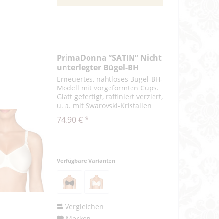
PrimaDonna “SATIN” Nicht
unterlegter Bügel-BH
Erneuertes, nahtloses Bügel-BH-
Modell mit vorgeformten Cups.
Glatt gefertigt, raffiniert verziert,
u. a. mit Swarovski-Kristallen
am Steg und einem
74,90 € *
Gipüremotiv an den Bändchen.
Die Bändchen sind
auswechselbar. Die festen,
vorgeformten...
Verfügbare Varianten
Vergleichen
Merken