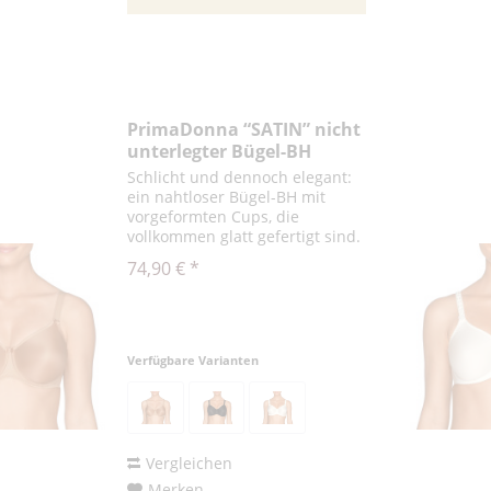
PrimaDonna “SATIN” nicht
unterlegter Bügel-BH
Schlicht und dennoch elegant:
ein nahtloser Bügel-BH mit
vorgeformten Cups, die
vollkommen glatt gefertigt sind.
Die festen, vorgeformten Cups
74,90 € *
stützen und heben den Busen.
Sie kreieren eine schöne, runde
Form – typisch Satin! Die Cups...
Verfügbare Varianten
Vergleichen
Merken