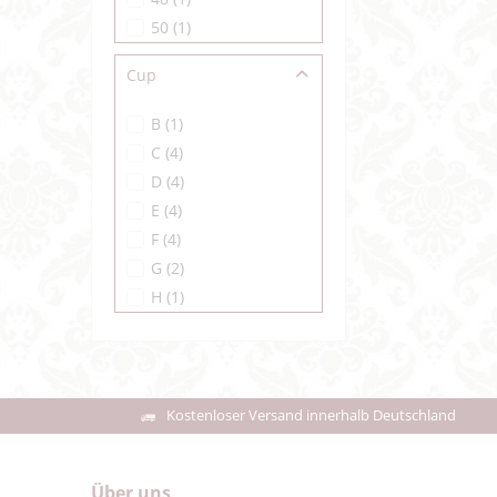
50
(
1
)
52
(
1
)
Cup
65
(
1
)
70
(
2
)
B
(
1
)
75
(
4
)
C
(
4
)
80
(
4
)
D
(
4
)
85
(
4
)
E
(
4
)
90
(
4
)
F
(
4
)
95
(
2
)
G
(
2
)
100
(
1
)
H
(
1
)
I
(
1
)
Kostenloser Versand innerhalb Deutschland
Über uns