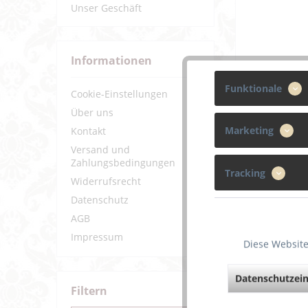
Unser Geschäft
Informationen
Funktionale
Cookie-Einstellungen
Über uns
Marketing
Kontakt
Versand und
Zahlungsbedingungen
Tracking
Widerrufsrecht
Datenschutz
AGB
Impressum
Diese Website
Datenschutzein
Filtern