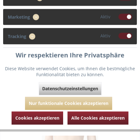
Glatte Cups und feminine Spitze: Dieser Balconette-BH mit
Polsterung vereint diese Eigenschaften. Der Rücken ist
Aktiv
Marketing
besonders hoch ausgeschnitten und mit gekreuzten Tüll- und
transparenten Spitzeneinsätzen besetzt. Elegantes Detail,
eine...
84,90 € *
Aktiv
Tracking
Wir respektieren Ihre Privatsphäre
Verfügbare Varianten
Diese Website verwendet Cookies, um Ihnen die bestmögliche
Funktionalität bieten zu können.
Datenschutzeinstellungen
Merken
Nur funktionale Cookies akzeptieren
Zum Produkt
Cookies akzeptieren
Alle Cookies akzeptieren