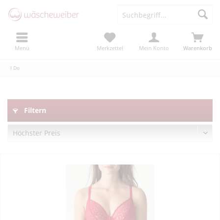
Menü
Merkzettel
Mein Konto
Warenkorb
I Do
Filtern