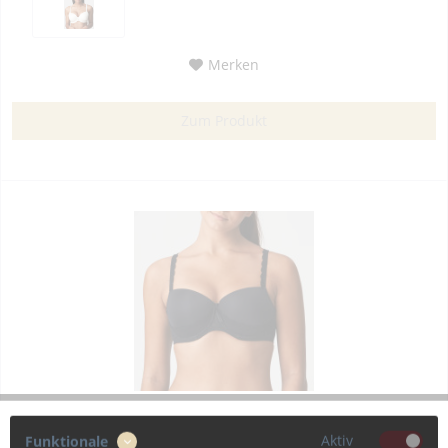
Merken
Zum Produkt
PrimaDonna Twist “I Do” Unterlegter-BH...
Aktiv
Funktionale