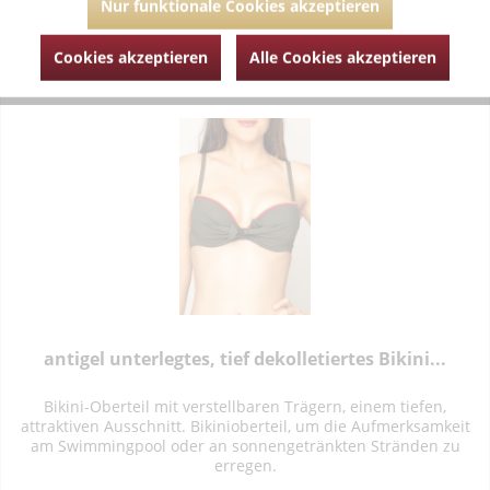
Nur funktionale Cookies akzeptieren
Zum Produkt
Cookies akzeptieren
Alle Cookies akzeptieren
antigel unterlegtes, tief dekolletiertes Bikini...
Bikini-Oberteil mit verstellbaren Trägern, einem tiefen,
attraktiven Ausschnitt. Bikinioberteil, um die Aufmerksamkeit
am Swimmingpool oder an sonnengetränkten Stränden zu
erregen.