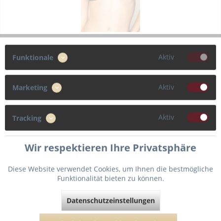
Antigel La Cordeliere Triangle Bikini Oberteil
Aktiv
Funktionale
Der Triangel-Bikini hat eine junge und glamouröse Form,
bietet perfekte Unterstützung und hat einen tiefen Ausschnitt.
Aktiv
Marketing
Mit der Schleife am Ausschnitt kann die Tiefe von diesem
reguliert werden. Der Triangel-Bikini, perfekt, um am...
85,00 € *
Aktiv
Tracking
Wir respektieren Ihre Privatsphäre
Verfügbare Varianten
Diese Website verwendet Cookies, um Ihnen die bestmögliche
Funktionalität bieten zu können.
Datenschutzeinstellungen
Merken