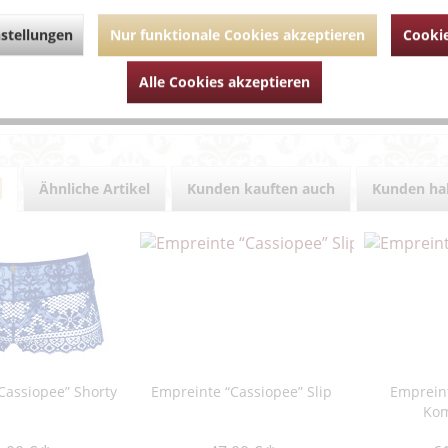
stellungen
Nur funktionale Cookies akzeptieren
Cookie
ührende Links zu "Empreinte “Cassiopee” nahtlos
um Artikel?
Alle Cookies akzeptieren
Artikel von Empreinte
Ähnliche Artikel
Kunden kauften auch
Kunden hab
Cassiopee” Shorty
Empreinte “Cassiopee” Slip
Emprein
Kom