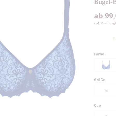
Bügel-
ab 99,
inkl. MwSt.
zzg
B
Farbe
Größe
70
Cup