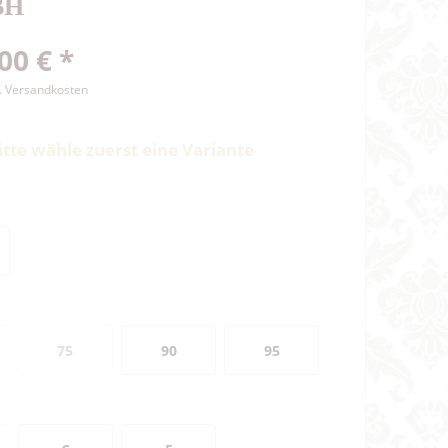
BH
00 € *
l. Versandkosten
itte wähle zuerst eine Variante
75
90
95