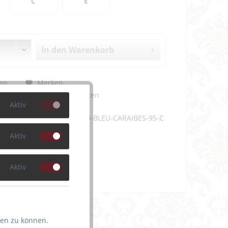
C
E
In den
Warenkorb
en
Merken
m Artikel?
Bewerten
Aktiv
EMP07151-WIN20-BLEU-CARAIBES-95-C
Aktiv
Aktiv
ten zu können.