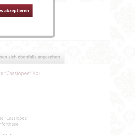
s akzeptieren
er Bügel-BH"
en sich ebenfalls angesehen
te “Cassiopee”
forthose