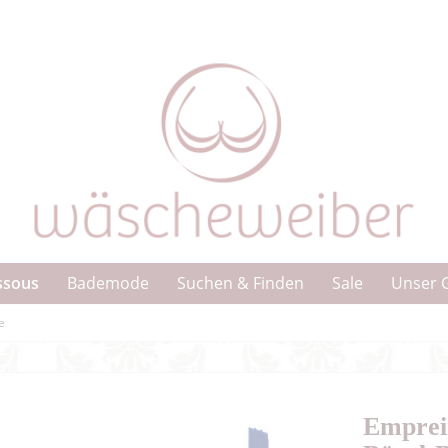
ssous
Bademode
Suchen & Finden
Sale
Unser 
e
Emprein