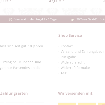
,00 € *
47,00 € *
61
Versand in der Regel 2 - 5 Tage
30 Tage Geld-Zurück
Shop Service
ass sich seit gut 10 Jahren
Kontakt
Versand und Zahlungsbedi
Rückgabe
in Erding bei München sind
Widerrufsrecht
ngen nur Passendes an die
Widerrufsformular
AGB
 Zahlungsarten
Wir versenden mit: