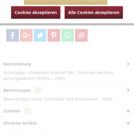
Fragen zum Artikel?
Merken
Cookies akzeptieren
Alle Cookies akzeptieren
Artikel-Nr.:
MJL012-2096-natur-70-A
Beschreibung
Unterlegter ultimativer Komfort-BH. Dank des leichten,
atmungsaktiven Stoffes...
mehr
Bewertungen
0
Bewertungen lesen, schreiben und diskutieren...
mehr
Zubehör
3
Ähnliche Artikel