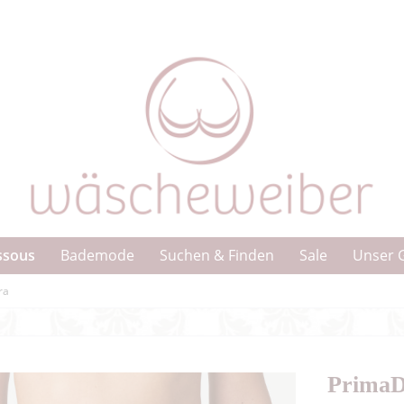
ssous
Bademode
Suchen & Finden
Sale
Unser 
ra
PrimaD