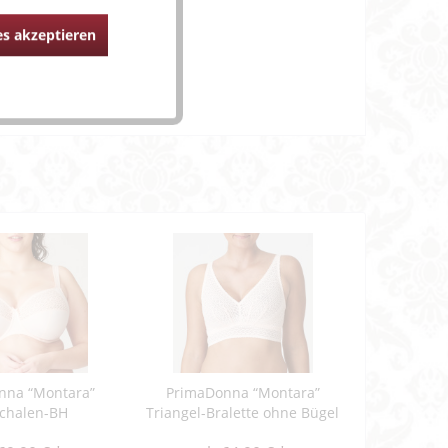
s akzeptieren
lip"
nna “Montara”
PrimaDonna “Montara”
schalen-BH
Triangel-Bralette ohne Bügel