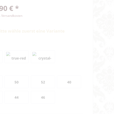
90 € *
l. Versandkosten
itte wähle zuerst eine Variante
50
52
40
44
46