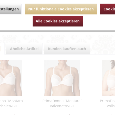
stellungen
Nur funktionale Cookies akzeptieren
Cookie
ührende Links zu "PrimaDonna “Montara” Taillens
um Artikel?
Alle Cookies akzeptieren
Artikel von Van de Velde
Ähnliche Artikel
Kunden kauften auch
nna “Montara”
PrimaDonna “Montara”
PrimaDo
schalen-BH
Balconette-BH
Voll