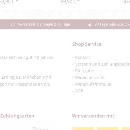
69,90 € *
69,90 € *
ab 
Versand in der Regel 2 - 5 Tage
30 Tage Geld-Zurück
Shop Service
ass sich seit gut 10 Jahren
Kontakt
Versand und Zahlungsbedi
Rückgabe
in Erding bei München sind
Widerrufsrecht
ngen nur Passendes an die
Widerrufsformular
AGB
 Zahlungsarten
Wir versenden mit: