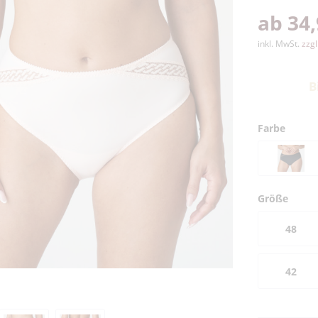
ab 34,
inkl. MwSt.
zzg
B
Farbe
Größe
48
42