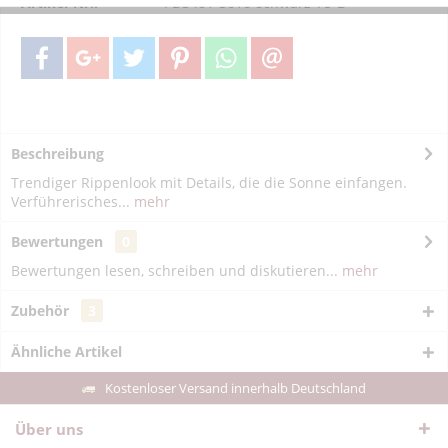
Artikel-Nr.:
PDS401-3616-schwarz-75-B
Beschreibung
Trendiger Rippenlook mit Details, die die Sonne einfangen.
Verführerisches...
mehr
Bewertungen
0
Bewertungen lesen, schreiben und diskutieren...
mehr
Zubehör
3
Ähnliche Artikel
Kostenloser Versand innerhalb Deutschland
Über uns