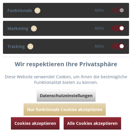
65
70
75
80
Aktiv
Funktionale
85
90
95
Aktiv
Marketing
Cup
Aktiv
Tracking
B
F
G
C
Wir respektieren Ihre Privatsphäre
D
E
Diese Website verwendet Cookies, um Ihnen die bestmögliche
Funktionalität bieten zu können.
Datenschutzeinstellungen
In den
Warenkorb
Nur funktionale Cookies akzeptieren
Fragen zum Artikel?
Merken
Cookies akzeptieren
Alle Cookies akzeptieren