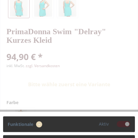
PrimaDonna Swim "Delray"
Kurzes Kleid
94,90 € *
inkl. MwSt.
zzgl. Versandkosten
Bitte wähle zuerst eine Variante
Farbe
Aktiv
Funktionale
Größe