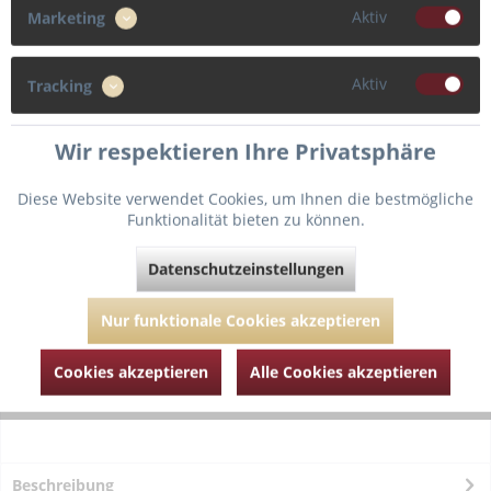
Aktiv
Marketing
38
40
42
44
Aktiv
Tracking
46
Wir respektieren Ihre Privatsphäre
Diese Website verwendet Cookies, um Ihnen die bestmögliche
In den
Warenkorb
Funktionalität bieten zu können.
Datenschutzeinstellungen
Fragen zum Artikel?
Merken
Artikel-Nr.:
PDS401-3680-Sea-Turtle-38
Nur funktionale Cookies akzeptieren
Cookies akzeptieren
Alle Cookies akzeptieren
Beschreibung