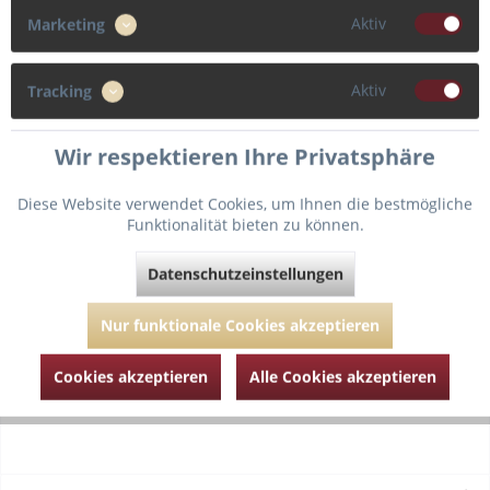
Aktiv
Marketing
Cup
Aktiv
Tracking
B
C
D
E
Wir respektieren Ihre Privatsphäre
Diese Website verwendet Cookies, um Ihnen die bestmögliche
In den
Warenkorb
Funktionalität bieten zu können.
Datenschutzeinstellungen
Fragen zum Artikel?
Merken
Nur funktionale Cookies akzeptieren
Artikel-Nr.:
MJ040-3028-schwarz-70-B
Cookies akzeptieren
Alle Cookies akzeptieren