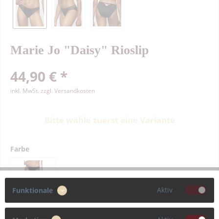
Marie Jo "Daisy" Rioslip
44,90 € *
inkl. MwSt.
zzgl. Versandkosten
Bitte wähle zuerst eine Variante
Farbe
Aktiv
Funktionale
Größe
36
38
40
42