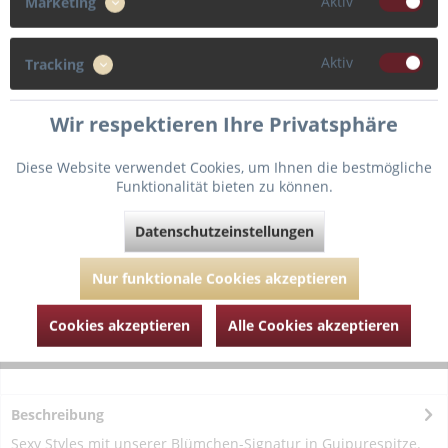
Aktiv
Marketing
44
Aktiv
Tracking
Wir respektieren Ihre Privatsphäre
In den
Warenkorb
Diese Website verwendet Cookies, um Ihnen die bestmögliche
Funktionalität bieten zu können.
Fragen zum Artikel?
Merken
Datenschutzeinstellungen
Artikel-Nr.:
MJ050-3020-schwarz-36
Nur funktionale Cookies akzeptieren
Cookies akzeptieren
Alle Cookies akzeptieren
Beschreibung
Sexy Styles mit unserer Blümchen-Signatur in Guipurespitze.