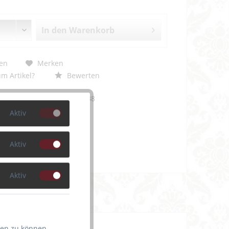
In den
Warenkorb
en
Merken
m Artikel?
Bewerten
8710-0-schwarz-38
Aktiv
Aktiv
Aktiv
ten zu können.