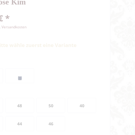
hose Kim
€ *
l. Versandkosten
itte wähle zuerst eine Variante
48
50
40
44
46