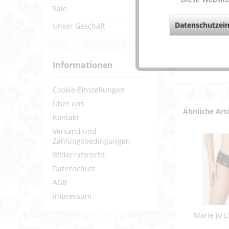
Trendig
Sale
Lässt s
Datenschutzein
Unser Geschäft
Weiterf
Fragen z
Weitere 
Informationen
Cookie-Einstellungen
Über uns
Ähnliche Art
Kontakt
Versand und
Zahlungsbedingungen
Widerrufsrecht
Datenschutz
AGB
Impressum
Marie Jo L