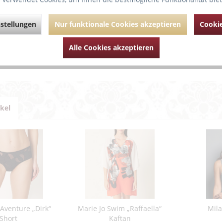
e Bikinihose KIM BOTTOM aus unserem Mix & Match-Programm.
ich dank seitlicher Raffungen variabel auch als Röckchen tragen un
stellungen
Nur funktionale Cookies akzeptieren
Cookie
ührende Links zu "Rosa Faia “MIX & MATCH” Bikin
Alle Cookies akzeptieren
um Artikel?
Artikel von Anita
ikel
'Aventure „Dirk“
Marie Jo Swim „Raffaella“
Mil
Short
Kaftan