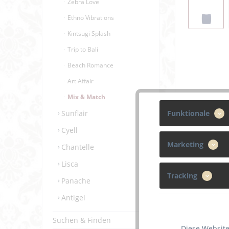
Zebra Love
Ethno Vibrations
Kintsugi Splash
Trip to Bali
Beach Romance
Art Affair
Mix & Match
Funktionale
Sunflair
Cyell
Marketing
Chantelle
Lisca
Tracking
Panache
Antigel
Beschreibun
Suchen & Finden
Diese Website