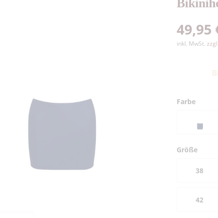
Bikini
49,95 
inkl. MwSt.
zzg
B
Farbe
Größe
38
42