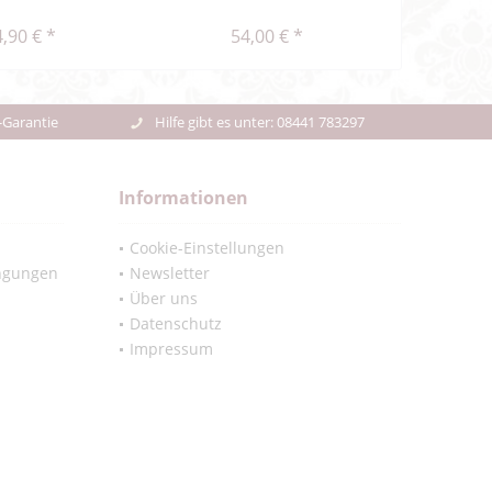
,90 € *
54,00 € *
47,48
-Garantie
Hilfe gibt es unter: 08441 783297
Informationen
Cookie-Einstellungen
ngungen
Newsletter
Über uns
Datenschutz
Impressum