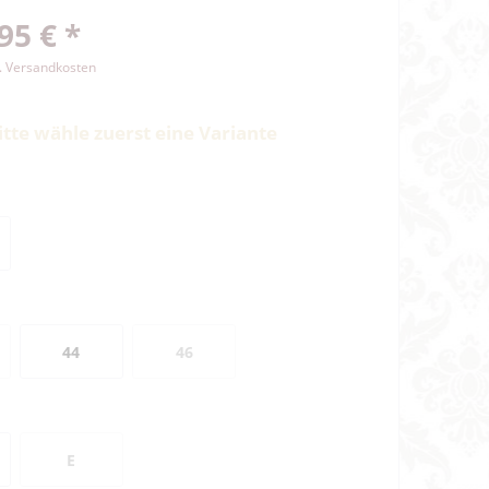
95 € *
l. Versandkosten
itte wähle zuerst eine Variante
44
46
E