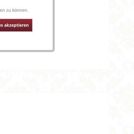
 Faia
ten zu können.
ing am Dekolette
s akzeptieren