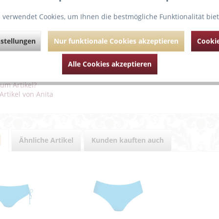
Bikini Oberteil Hermine von Rosa
 verwendet Cookies, um Ihnen die bestmögliche Funktionalität bie
Der Hinkucker ist die Raffung mit goldenem R
Bügel für beste Passform
stellungen
Nur funktionale Cookies akzeptieren
Cookie
Träger verstellbar
Alle Cookies akzeptieren
ührende Links zu "Bikini Top Hermine"
um Artikel?
Artikel von Anita
Ähnliche Artikel
Kunden kauften auch