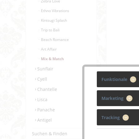
Zebra Love
Ethno Vibrations
Kintsugi Splash
Trip to Bali
Beach Romance
Art Affair
Mix & Match
Sunflair
Cyell
Funktionale
Chantelle
Marketing
Lisca
Panache
Tracking
Antigel
Beschreibun
Suchen & Finden