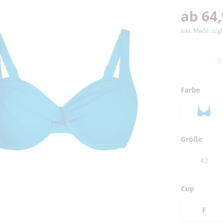
ab 64,
inkl. MwSt.
zzg
B
Farbe
Größe
42
Cup
F