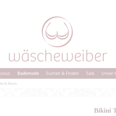
Bademode
ssous
Suchen & Finden
Sale
Unser 
Mix & Match
Bikini