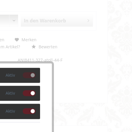
In den
Warenkorb
en
Merken
m Artikel?
Bewerten
ANI8411-327-atoll-44-F
Aktiv
Aktiv
Aktiv