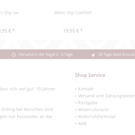
ni Slip Ive
Bikini Slip Comfort
,95 € *
19,95 € *
Versand in der Regel 2 - 5 Tage
30 Tage Geld-Zurück
Shop Service
ass sich seit gut 10 Jahren
Kontakt
Versand und Zahlungsbedi
Rückgabe
in Erding bei München sind
Widerrufsrecht
ngen nur Passendes an die
Widerrufsformular
AGB