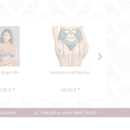
a Bügel BH
Madam X Hüftgürtel
Delight S
unte
,90 € *
54,00 € *
47,48
-Garantie
Hilfe gibt es unter: 08441 783297