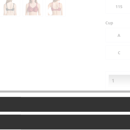
115
Cup
A
C
Vergleich
Fragen zu
Artikel-Nr.: