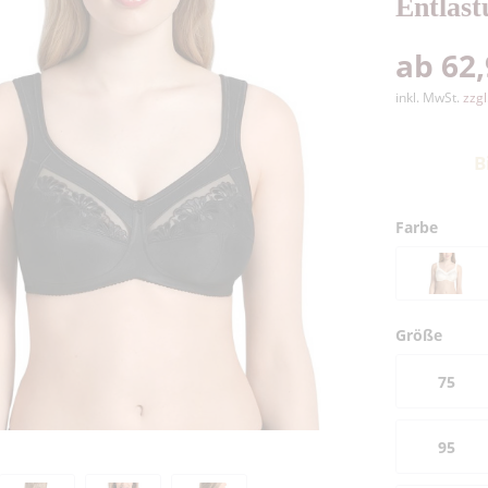
Entlas
ab 62,
inkl. MwSt.
zzg
B
Farbe
Größe
75
95