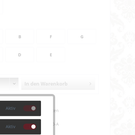
B
F
G
D
E
In den
Warenkorb
en
Merken
Aktiv
m Artikel?
Bewerten
5448-schwarz-100-A
Aktiv