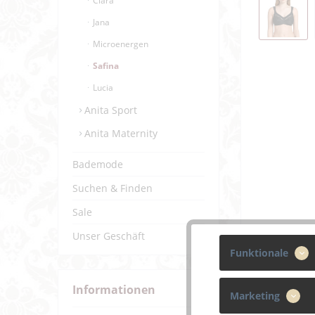
Clara
Jana
Microenergen
Safina
Lucia
Anita Sport
Anita Maternity
Bademode
Suchen & Finden
Sale
Unser Geschäft
Funktionale
Informationen
Marketing