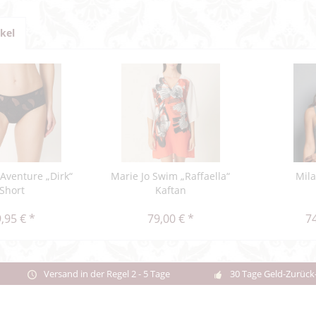
ikel
'Aventure „Dirk“
Marie Jo Swim „Raffaella“
Mil
Short
Kaftan
,95 € *
79,00 € *
74
Versand in der Regel 2 - 5 Tage
30 Tage Geld-Zurück