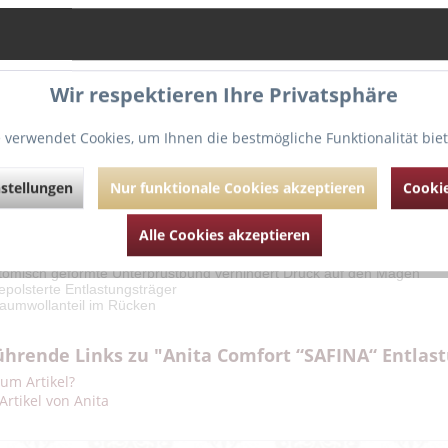
Wir respektieren Ihre Privatsphäre
 verwendet Cookies, um Ihnen die bestmögliche Funktionalität bie
g
Bewertungen
0
stellungen
Nur funktionale Cookies akzeptieren
Cookie
astungs-BH der Serie SAFINA ist optisch nicht nur sehr anmutend, sond
Alle Cookies akzeptieren
geteilten Cups mit transparenter Stickerei, die im Bereich der Brustspitz
m.
tomisch geformte Unterbrustbund verhindert Druck auf den Magen
polsterte Entlastungsträger
aumwollanteil im Rücken
ührende Links zu "Anita Comfort “SAFINA“ Entlas
um Artikel?
Artikel von Anita