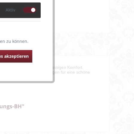
Aktiv
ten zu können.
s akzeptieren
ern bietet auch noch erstklassigen Komfort.
e blickdicht unterlegt ist, sorgen für eine schöne
tungs-BH"