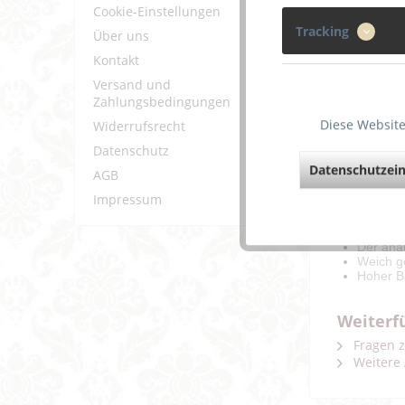
Cookie-Einstellungen
Tracking
Über uns
Kontakt
Versand und
Zahlungsbedingungen
Diese Website
Widerrufsrecht
Beschreibun
Datenschutz
Datenschutzein
AGB
Impressum
Der Entl
Die drei
Brustfor
Der ana
Weich ge
Hoher B
Weiterf
Fragen z
Weitere 