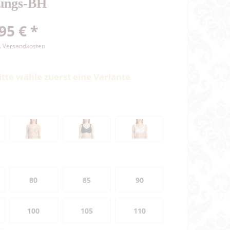
tungs-BH
95 € *
l. Versandkosten
itte wähle zuerst eine Variante
80
85
90
100
105
110