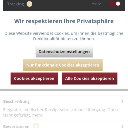
Aktiv
Tracking
Wir respektieren Ihre Privatsphäre
In den
Warenkorb
Diese Website verwendet Cookies, um Ihnen die bestmögliche
Funktionalität bieten zu können.
Fragen zum Artikel?
Merken
Datenschutzeinstellungen
Artikel-Nr.:
PD056-2340-natur-42
Nur funktionale Cookies akzeptieren
Cookies akzeptieren
Alle Cookies akzeptieren
Beschreibung
Eleganter, modischer Rioslip; sehr schöner Übergang. Ohne
Naht gefertigt.
mehr
Bewertungen
0