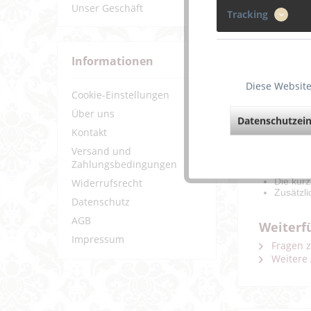
Unser Geschäft
Tracking
Informationen
Diese Website
Beschreibun
Cookie-Einstellungen
Über uns
Datenschutzein
Kontakt
Der TWI
Er eigne
Versand und
Transpa
Zahlungsbedingungen
Optik.
Die kur
Widerrufsrecht
Zusätzli
Datenschutz
AGB
Weiterf
Impressum
Fragen z
Weitere 