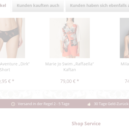
ikel
Kunden kauften auch
Kunden haben sich ebenfalls
'Aventure „Dirk“
Marie Jo Swim „Raffaella“
Mil
Short
Kaftan
,95 € *
79,00 € *
74
Versand in der Regel 2 - 5 Tage
30 Tage Geld-Zurück
Shop Service