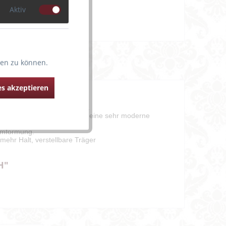
Aktiv
ten zu können.
s akzeptieren
em, sicherem Halt gefragt ist.
tè verleihen dem TWIN FIRM eine sehr moderne
tumformung.
mehr Halt, verstellbare Träger
H"