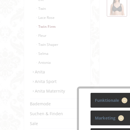
Twin
Lace Rose
Twin Firm
Fleur
Twin Shaper
Selma
Antonia
Anita
Anita Sport
Anita Maternity
Funktionale
Bademode
Suchen & Finden
Marketing
Sale