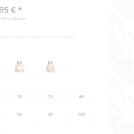
95 € *
l. Versandkosten
itte wähle zuerst eine Variante
70
75
80
90
95
100