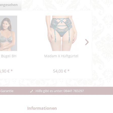
 angesehen
a Bügel BH
Madam X Hüftgürtel
Delight S
unte
,90 € *
54,00 € *
47,48
-Garantie
Hilfe gibt es unter: 08441 783297
Informationen