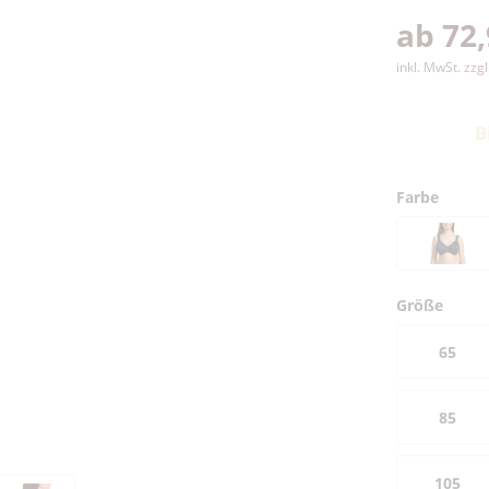
ab 72,
inkl. MwSt.
zzg
B
Farbe
Größe
65
85
105