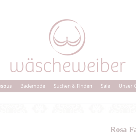
ssous
Bademode
Suchen & Finden
Sale
Unser 
Rosa F