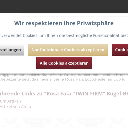
Wir respektieren Ihre Privatsphäre
 verwendet Cookies, um Ihnen die bestmögliche Funktionalität bie
g
Bewertungen
0
stellungen
Nur funktionale Cookies akzeptieren
Cookie
N FIRM basiert auf der bewährten Schnittform des TWIN.
t sich hervorragend für Anlässe, bei denen ein stilvoller Auftritt mit fest
Alle Cookies akzeptieren
rente Bereiche und ein dekoratives, hochelastisches Band im Dekolle
zzügige, atmungsaktive SuperMicro-Ware garantiert eine schöne Brus
che Akzente setzt das neue silberne Rosa Faia Logo.Fester im Cup für 
ührende Links zu "Rosa Faia “TWIN FIRM“ Bügel-B
um Artikel?
Artikel von Anita