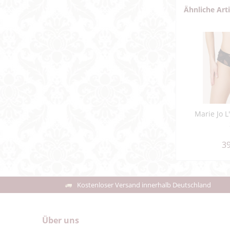
Ähnliche Art
Marie Jo L
39
Kostenloser Versand innerhalb Deutschland
Über uns