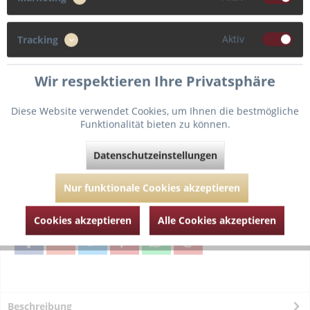
S
XS
M
L
Aktiv
Tracking
XL
Wir respektieren Ihre Privatsphäre
Diese Website verwendet Cookies, um Ihnen die bestmögliche
Funktionalität bieten zu können.
In den
Warenkorb
Datenschutzeinstellungen
Fragen zum Artikel?
Merken
Nur funktionale Cookies akzeptieren
Artikel-Nr.:
1783-schwarz-L
Cookies akzeptieren
Alle Cookies akzeptieren
Beschreibung