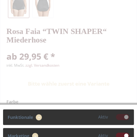
Rosa Faia “TWIN SHAPER“
Miederhose
ab 29,95 € *
inkl. MwSt.
zzgl. Versandkosten
Bitte wähle zuerst eine Variante
Farbe
Aktiv
Funktionale
Größe
Aktiv
Marketing