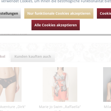
 verwendet Cookies, um Ihnen die bestmögliche Funktionalität bie
e atemberaubende Silhouette!
erhose der Serie Twin stützt dank doppellagigem Vorderteil den Bauch-
ird der Po ohne sichtbare Nähte geformt und gehalten - für einen zus
stellungen
Nur funktionale Cookies akzeptieren
Cookie
ührende Links zu "Rosa Faia “TWIN SHAPER“ Mied
Alle Cookies akzeptieren
um Artikel?
Artikel von Anita
ikel
Kunden kauften auch
'Aventure „Dirk“
Marie Jo Swim „Raffaella“
Mil