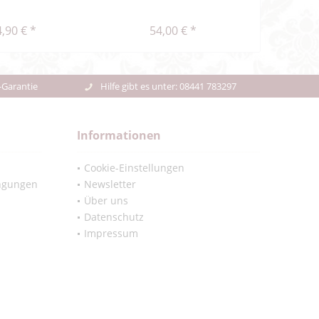
unte
,90 € *
54,00 € *
47,48
-Garantie
Hilfe gibt es unter: 08441 783297
Informationen
Cookie-Einstellungen
ngungen
Newsletter
Über uns
Datenschutz
Impressum