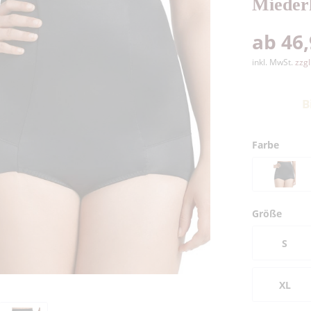
Mieder
ab 46,
inkl. MwSt.
zzg
B
Farbe
Größe
S
XL