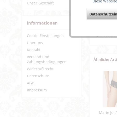
Diese Website
Für ein
Unser Geschäft
Die Mied
Zudem w
Datenschutzein
Weiterf
Informationen
Fragen z
Weitere 
Cookie-Einstellungen
Über uns
Kontakt
Versand und
Ähnliche Art
Zahlungsbedingungen
Widerrufsrecht
Datenschutz
AGB
Impressum
Marie Jo L