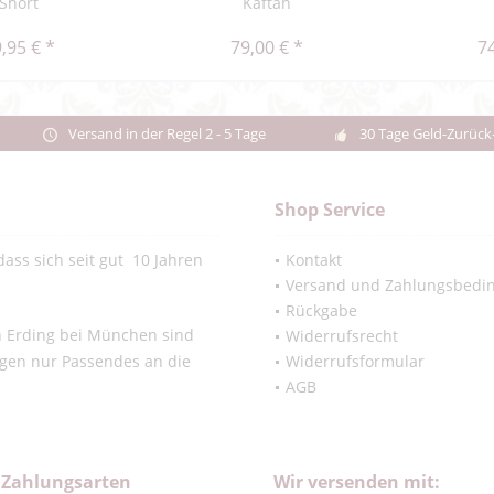
Short
Kaftan
,95 € *
79,00 € *
74
Versand in der Regel 2 - 5 Tage
30 Tage Geld-Zurück
Shop Service
ass sich seit gut 10 Jahren
Kontakt
Versand und Zahlungsbedi
Rückgabe
in Erding bei München sind
Widerrufsrecht
ngen nur Passendes an die
Widerrufsformular
AGB
 Zahlungsarten
Wir versenden mit: