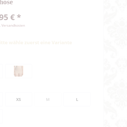
hose
95 € *
l. Versandkosten
itte wähle zuerst eine Variante
XS
M
L