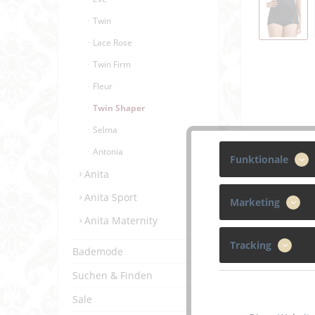
Twin
Lace Rose
Twin Firm
Fleur
Twin Shaper
Selma
Antonia
Funktionale
Anita
Anita Sport
Marketing
Anita Maternity
Tracking
Bademode
Suchen & Finden
Beschreibun
Sale