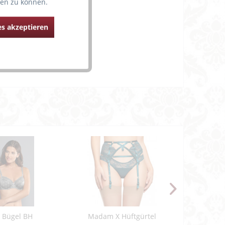
ten zu können.
 und Taillenbereich.
ätzlichen WOW-Effekt.
s akzeptieren
erhose"
a Bügel BH
Madam X Hüftgürtel
Delight S