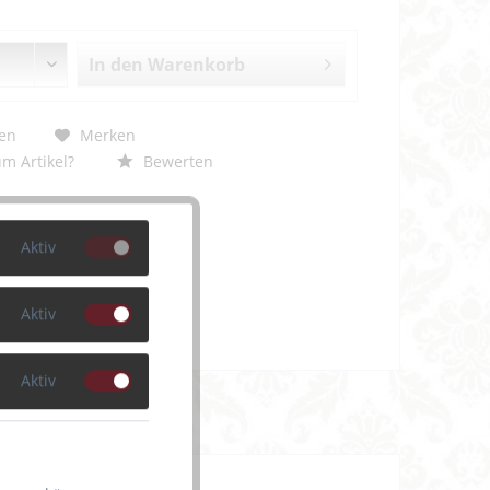
In den
Warenkorb
en
Merken
m Artikel?
Bewerten
1785-schwarz-L
Aktiv
Aktiv
Aktiv