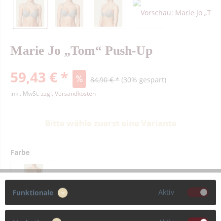
Marie Jo „Tom“ Push-Up
59,43 € *
84,90 € *
(30% gespart)
inkl. MwSt.
zzgl. Versandkosten
Bitte wähle zuerst eine Variante
Farbe
Aktiv
Funktionale
Größe