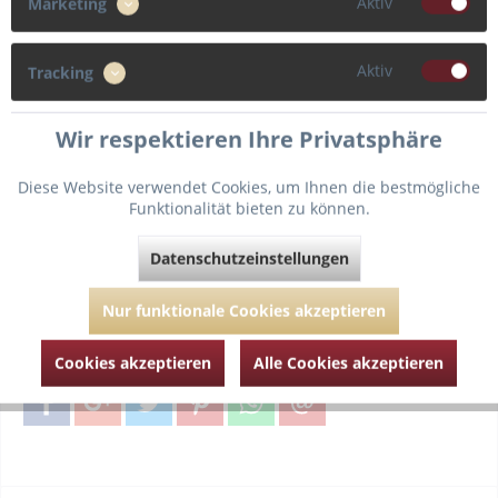
Aktiv
75
Marketing
Cup
Aktiv
Tracking
D
Wir respektieren Ihre Privatsphäre
Diese Website verwendet Cookies, um Ihnen die bestmögliche
Funktionalität bieten zu können.
In den
Warenkorb
Datenschutzeinstellungen
Fragen zum Artikel?
Merken
Nur funktionale Cookies akzeptieren
Artikel-Nr.:
MJ022-0827-SPR-Spark-75-D
Cookies akzeptieren
Alle Cookies akzeptieren