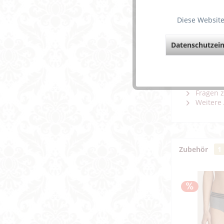
Diese Website
Diese kari
an der Obe
Steg runde
Datenschutzein
kariertem M
Weiterf
Fragen z
Weitere 
Zubehör
1