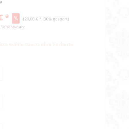
e
€ *
120,00 € *
(30% gespart)
l. Versandkosten
itte wähle zuerst eine Variante