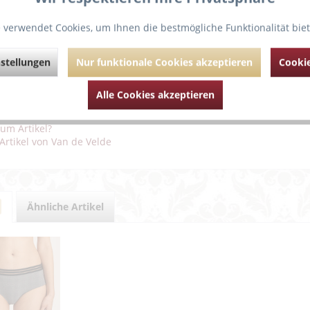
 verwendet Cookies, um Ihnen die bestmögliche Funktionalität bie
erte Korsage kann als Dessous oder sexy Top unter einem eleganten
rseite der Cups verleihen Ihnen ein feminines Dekolleté und gehen
t Ihren topmodischen Look ab. Die Träger sind abnehmbar. Topmo
stellungen
Nur funktionale Cookies akzeptieren
Cookie
aterial.
Alle Cookies akzeptieren
ührende Links zu "PrimaDonna Twist “Gentlelady“
um Artikel?
Artikel von Van de Velde
Ähnliche Artikel