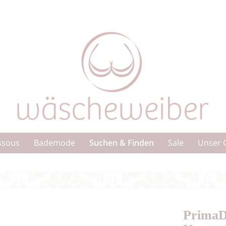
Suchen & Finden
ssous
Bademode
Sale
Unser 
PrimaD