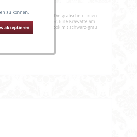
ten zu können.
 Blazer getragen werden. Die grafischen Linien
 elegant in die Träger über. Eine Krawatte am
discher Dessus-Dessous-Look mit schwarz-grau
s akzeptieren
 Korsage"