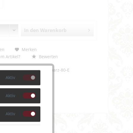
In den
Warenkorb
en
Merken
m Artikel?
Bewerten
PD034-1798-Schwarz-80-E
Aktiv
Aktiv
Aktiv