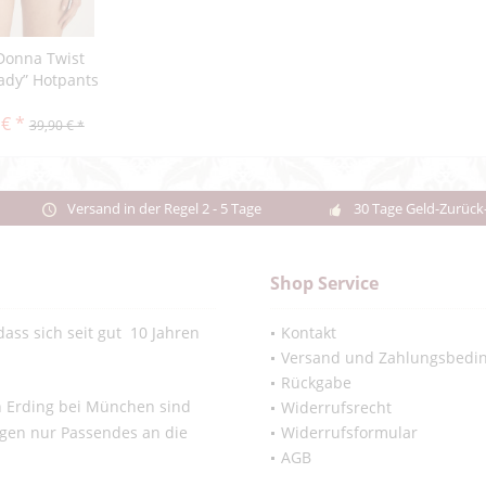
Donna Twist
ady” Hotpants
 € *
39,90 € *
Versand in der Regel 2 - 5 Tage
30 Tage Geld-Zurück
Shop Service
ass sich seit gut 10 Jahren
Kontakt
Versand und Zahlungsbedi
Rückgabe
in Erding bei München sind
Widerrufsrecht
ngen nur Passendes an die
Widerrufsformular
AGB