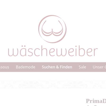
Suchen & Finden
ssous
Bademode
Sale
Unser 
PrimaD