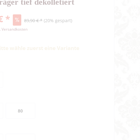
äger tief dekolletiert
€ *
89,90 € *
(20% gespart)
l. Versandkosten
itte wähle zuerst eine Variante
80