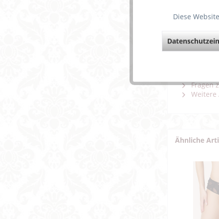
Diese Website
Die raff
Die topm
zusätzli
Datenschutzein
Strahlen
Weiterfü
Fragen z
Weitere 
Ähnliche Art