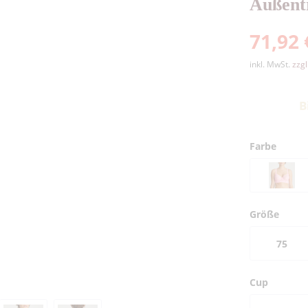
Außentr
71,92 
inkl. MwSt.
zzg
B
Farbe
Größe
75
Cup