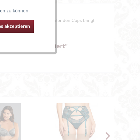
ten zu können.
e-BHs.
 der breite Spitzeneinsatz unter den Cups bringt
s akzeptieren
Trend!
räger tief dekolletiert"