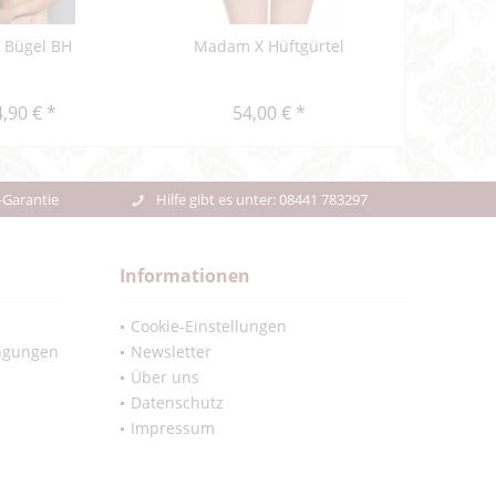
a Bügel BH
Madam X Hüftgürtel
Delight S
unte
,90 € *
54,00 € *
47,48
-Garantie
Hilfe gibt es unter: 08441 783297
Informationen
Cookie-Einstellungen
ngungen
Newsletter
Über uns
Datenschutz
Impressum