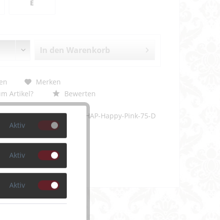
E
In den
Warenkorb
en
Merken
m Artikel?
Bewerten
PDT014-1606-07-HAP-Happy-Pink-75-D
Aktiv
Aktiv
Aktiv