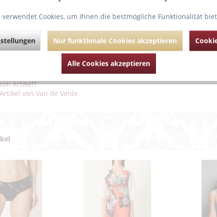
 verwendet Cookies, um Ihnen die bestmögliche Funktionalität bie
inierte Optik eines Bralettes mit der bequemen Passform eines Longlin
odische Allover-Spitze ist leicht transparent – auch an den Cups – und
chen Halt.
stellungen
Nur funktionale Cookies akzeptieren
Cookie
 Sie in diesem Sommer in Happy Pink: fröhlich, aufregend und voll im 
Alle Cookies akzeptieren
hrende Links zu "PrimaDonna Twist” I Do” Außent
um Artikel?
Artikel von Van de Velde
ikel