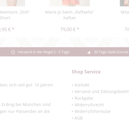
'Aventure „Dirk“
Marie Jo Swim „Raffaella“
Mil
Short
Kaftan
,95 € *
79,00 € *
74
Versand in der Regel 2 - 5 Tage
30 Tage Geld-Zurück
Shop Service
ass sich seit gut 10 Jahren
Kontakt
Versand und Zahlungsbedi
Rückgabe
in Erding bei München sind
Widerrufsrecht
ngen nur Passendes an die
Widerrufsformular
AGB