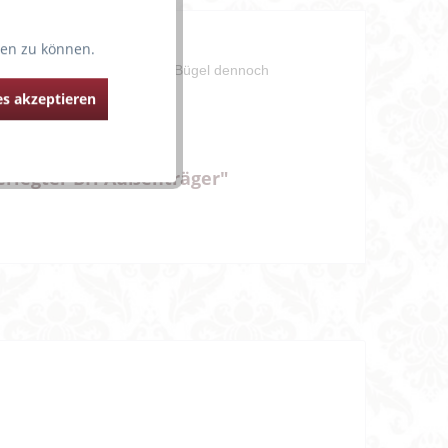
ten zu können.
nd bietet dank der breiteren Bügel dennoch
s akzeptieren
erlegter BH Außenträger"