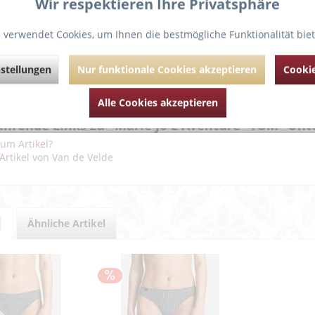
Wir respektieren Ihre Privatsphäre
 verwendet Cookies, um Ihnen die bestmögliche Funktionalität bie
ng pur!
alconette-BH mit gepolsterten Cups zaubert ein reizendes Dekolleté u
n Komfort.
stellungen
Nur funktionale Cookies akzeptieren
Cookie
ger können gerade oder als Neckholder-Modell getragen werden.
er:65%, Polyamid:32%, Elasthan:3%, Polyurethan:0%
Alle Cookies akzeptieren
ührende Links zu "Marie Jo L'Aventure “TOM” Unt
um Artikel?
Artikel von Van de Velde
Ähnliche Artikel