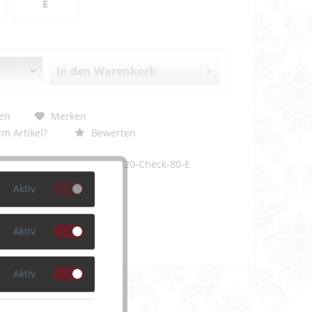
E
In den
Warenkorb
en
Merken
m Artikel?
Bewerten
MJL012-0829-WIN20-Check-80-E
Aktiv
Aktiv
Aktiv