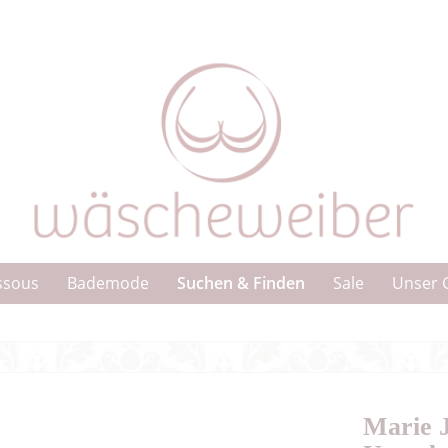
Suchen & Finden
ssous
Bademode
Sale
Unser 
Marie 