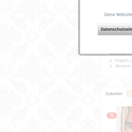
Diese Website
Verführu
Dieser B
höchste
Datenschutzein
Die Trä
P
olyest
Weiterf
Fragen z
Weitere 
Zubehör
2