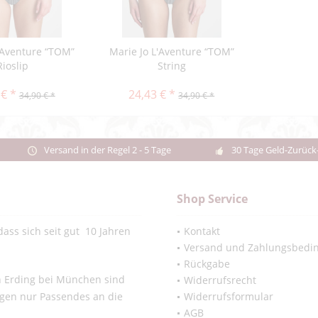
'Aventure “TOM”
Marie Jo L'Aventure “TOM”
Rioslip
String
 € *
24,43 € *
34,90 € *
34,90 € *
Versand in der Regel 2 - 5 Tage
30 Tage Geld-Zurück
Shop Service
ass sich seit gut 10 Jahren
Kontakt
Versand und Zahlungsbedi
Rückgabe
in Erding bei München sind
Widerrufsrecht
ngen nur Passendes an die
Widerrufsformular
AGB