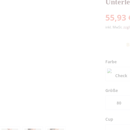
Unterl
55,93 
inkl. MwSt.
zzg
B
Farbe
Größe
80
Cup