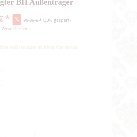
egter BH Außenträger
€ *
79,90 € *
(30% gespart)
l. Versandkosten
itte wähle zuerst eine Variante