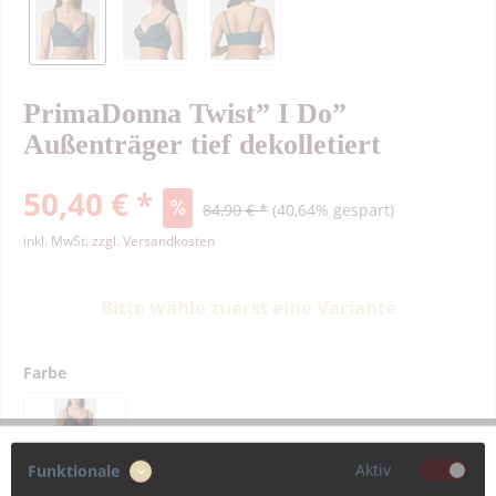
PrimaDonna Twist” I Do”
Außenträger tief dekolletiert
50,40 € *
84,90 € *
(40,64% gespart)
inkl. MwSt.
zzgl. Versandkosten
Bitte wähle zuerst eine Variante
Farbe
Aktiv
Funktionale
Größe