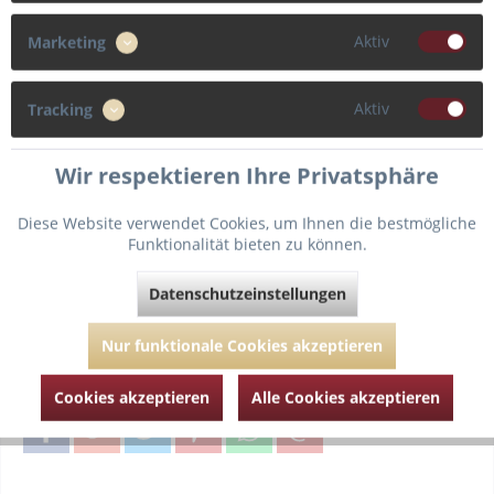
75
Aktiv
Marketing
Cup
Aktiv
Tracking
G
Wir respektieren Ihre Privatsphäre
Diese Website verwendet Cookies, um Ihnen die bestmögliche
Funktionalität bieten zu können.
In den
Warenkorb
Datenschutzeinstellungen
Fragen zum Artikel?
Merken
Nur funktionale Cookies akzeptieren
Artikel-Nr.:
PDT014-1607-WIN20-DEEP-TEAL-75-G
Cookies akzeptieren
Alle Cookies akzeptieren