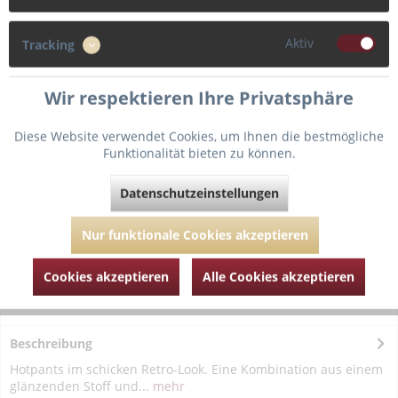
38
Aktiv
Tracking
Wir respektieren Ihre Privatsphäre
In den
Warenkorb
Diese Website verwendet Cookies, um Ihnen die bestmögliche
Funktionalität bieten zu können.
Fragen zum Artikel?
Merken
Datenschutzeinstellungen
Artikel-Nr.:
PDT054-1952-Golden-Fever-38
Nur funktionale Cookies akzeptieren
Cookies akzeptieren
Alle Cookies akzeptieren
Beschreibung
Hotpants im schicken Retro-Look. Eine Kombination aus einem
glänzenden Stoff und...
mehr