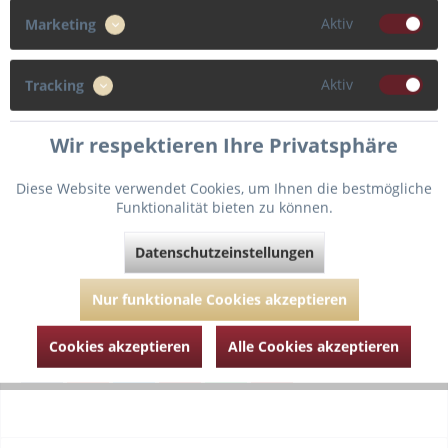
75
80
Aktiv
Marketing
Cup
Aktiv
Tracking
B
C
Wir respektieren Ihre Privatsphäre
Diese Website verwendet Cookies, um Ihnen die bestmögliche
In den
Warenkorb
Funktionalität bieten zu können.
Datenschutzeinstellungen
Fragen zum Artikel?
Merken
Nur funktionale Cookies akzeptieren
Artikel-Nr.:
MJ010-2507-Spicy-Berry-80-B
Cookies akzeptieren
Alle Cookies akzeptieren