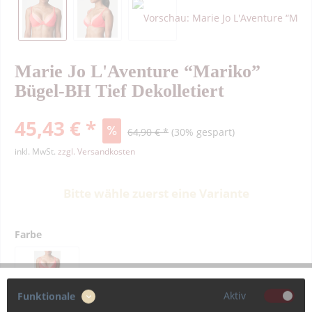
Marie Jo L'Aventure “Mariko”
Bügel-BH Tief Dekolletiert
45,43 € *
64,90 € *
(30% gespart)
inkl. MwSt.
zzgl. Versandkosten
Bitte wähle zuerst eine Variante
Farbe
Aktiv
Funktionale
Größe