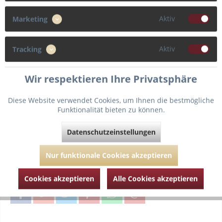
70
80
Aktiv
Marketing
Cup
Aktiv
Tracking
D
E
Wir respektieren Ihre Privatsphäre
Diese Website verwendet Cookies, um Ihnen die bestmögliche
Funktionalität bieten zu können.
In den
Warenkorb
Datenschutzeinstellungen
Fragen zum Artikel?
Merken
Nur funktionale Cookies akzeptieren
Artikel-Nr.:
MJL012-2170-fruit-punch-70-D
Cookies akzeptieren
Alle Cookies akzeptieren