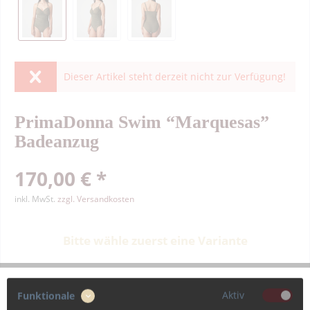
Dieser Artikel steht derzeit nicht zur Verfügung!
PrimaDonna Swim “Marquesas”
Badeanzug
170,00 € *
inkl. MwSt.
zzgl. Versandkosten
Bitte wähle zuerst eine Variante
Farbe
Aktiv
Funktionale