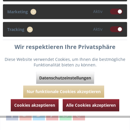
Aktiv
Marketing
Größe
Aktiv
90
Tracking
Cup
Wir respektieren Ihre Privatsphäre
H
Diese Website verwendet Cookies, um Ihnen die bestmögliche
Funktionalität bieten zu können.
Datenschutzeinstellungen
Fragen zum Artikel?
Merken
Nur funktionale Cookies akzeptieren
Artikel-Nr.:
PDS400-7834-Paradise-Green-90-H
Cookies akzeptieren
Alle Cookies akzeptieren