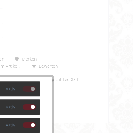
en
Merken
m Artikel?
Bewerten
PDS400-7610-Tropical-Leo-85-F
Aktiv
Aktiv
Aktiv