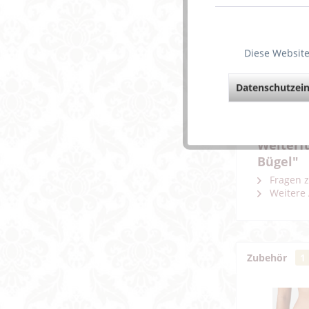
Beschreibun
Diese Website
Dieses 
angesag
Die Trä
Datenschutzein
Die fli
Polyami
Weiterf
Bügel"
Fragen z
Weitere 
Zubehör
1