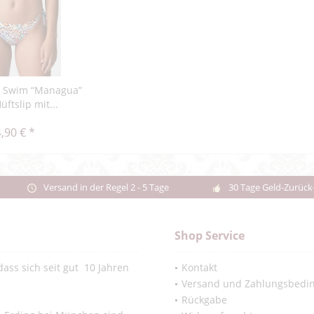
 Swim “Managua”
üftslip mit...
,90 € *
Versand in der Regel 2 - 5 Tage
30 Tage Geld-Zurück
Shop Service
ass sich seit gut 10 Jahren
Kontakt
Versand und Zahlungsbedi
Rückgabe