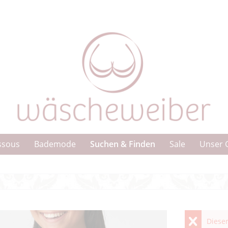
Suchen & Finden
ssous
Bademode
Sale
Unser 
Dieser