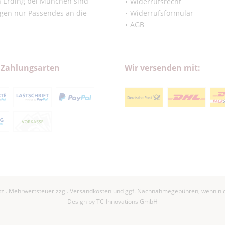
in Erding bei München sind
Widerrufsrecht
ngen nur Passendes an die
Widerrufsformular
AGB
 Zahlungsarten
Wir versenden mit:
etzl. Mehrwertsteuer zzgl.
Versandkosten
und ggf. Nachnahmegebühren, wenn nic
Design by
TC-Innovations GmbH