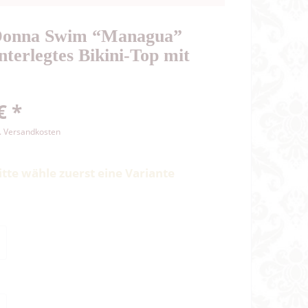
onna Swim “Managua”
nterlegtes Bikini-Top mit
€ *
l. Versandkosten
itte wähle zuerst eine Variante