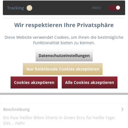
Aktiv
S
M
L
Tracking
Wir respektieren Ihre Privatsphäre
In den
Warenkorb
Diese Website verwendet Cookies, um Ihnen die bestmögliche
Funktionalität bieten zu können.
Fragen zum Artikel?
Merken
Datenschutzeinstellungen
Artikel-Nr.:
MAR19982-green-ivory-L
Nur funktionale Cookies akzeptieren
Cookies akzeptieren
Alle Cookies akzeptieren
Beschreibung
Ein Paar heißer Bikini Shorts in Green Ecru für heiße Tage.
Das...
mehr