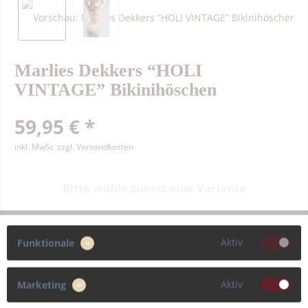
Marlies Dekkers “HOLI
VINTAGE” Bikinihöschen
59,95 € *
inkl. MwSt.
zzgl. Versandkosten
Bitte wähle zuerst eine Variante
Farbe
Aktiv
Funktionale
Aktiv
Marketing
Größe