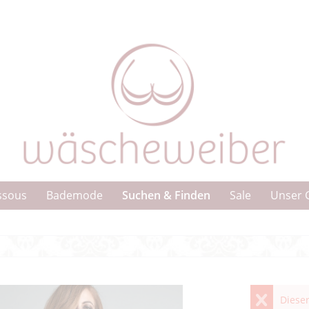
Suchen & Finden
ssous
Bademode
Sale
Unser 
Dieser