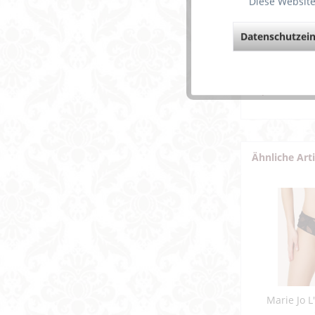
Diese Website
Datenschutzein
Weiterf
Fragen z
Weitere 
Ähnliche Art
Marie Jo L