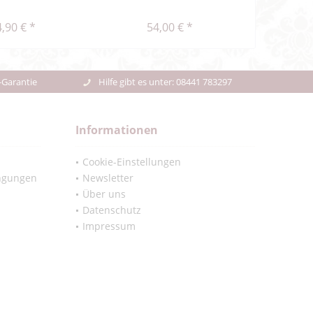
,90 € *
54,00 € *
47,48
-Garantie
Hilfe gibt es unter: 08441 783297
Informationen
Cookie-Einstellungen
ngungen
Newsletter
Über uns
Datenschutz
Impressum