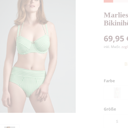
Marlie
Bikinih
69,95 
inkl. MwSt.
zzg
B
Farbe
Größe
S