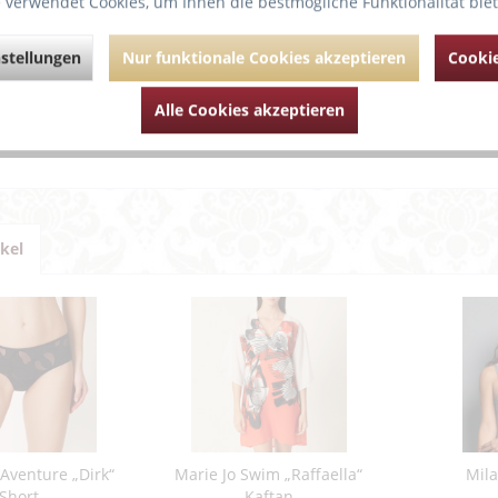
 verwendet Cookies, um Ihnen die bestmögliche Funktionalität bie
Eine Schleife am Po unterstützt den 
Etwas höherer Schnitt bedeckt den Bauch und die Str
stellungen
Nur funktionale Cookies akzeptieren
Cookie
ührende Links zu "Marlies Dekkers “HOLI VINTAGE
Alle Cookies akzeptieren
um Artikel?
Artikel von Marlies Dekkers
ikel
'Aventure „Dirk“
Marie Jo Swim „Raffaella“
Mil
Short
Kaftan