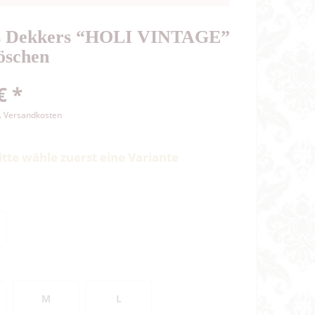
s Dekkers “HOLI VINTAGE”
öschen
€ *
l. Versandkosten
itte wähle zuerst eine Variante
M
L