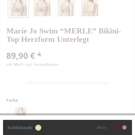
Marie Jo Swim “MERLE” Bikini-
Top Herzform Unterlegt
89,90 € *
inkl. MwSt.
zzgl. Versandkosten
Bitte wähle zuerst eine Variante
Farbe
Aktiv
Funktionale
Größe