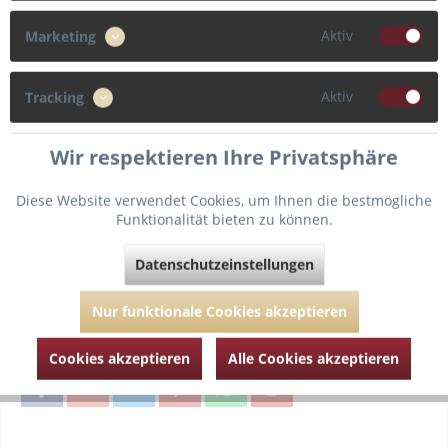
75
80
Aktiv
Marketing
Cup
Aktiv
Tracking
F
C
Wir respektieren Ihre Privatsphäre
Diese Website verwendet Cookies, um Ihnen die bestmögliche
Funktionalität bieten zu können.
In den
Warenkorb
Datenschutzeinstellungen
Fragen zum Artikel?
Merken
Nur funktionale Cookies akzeptieren
Artikel-Nr.:
MJS100-2916-NoirRayure-75-F
Cookies akzeptieren
Alle Cookies akzeptieren