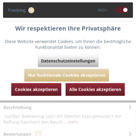
Aktiv
Tracking
Wir respektieren Ihre Privatsphäre
In den
Warenkorb
Diese Website verwendet Cookies, um Ihnen die bestmögliche
Funktionalität bieten zu können.
Fragen zum Artikel?
Merken
Datenschutzeinstellungen
Artikel-Nr.:
SUN22358-blau-weiß-46-F
Nur funktionale Cookies akzeptieren
Cookies akzeptieren
Alle Cookies akzeptieren
Beschreibung
Sunflair Badeanzug Latin Art Oberteil blau gemustert mir
Raffung Kaschiert den Bauch...
mehr
Bewertungen
0