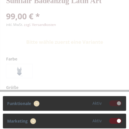
Sunflair Badeanzug Latin Art
99,00 € *
inkl. MwSt.
zzgl. Versandkosten
Bitte wähle zuerst eine Variante
Farbe
Größe
42
44
46
Aktiv
Funktionale
Cup
Aktiv
Marketing
F
G