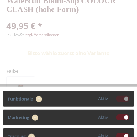
Watercult Bikini-Slip COLOUR
CLASH (hohe Form)
49,95 € *
inkl. MwSt.
zzgl. Versandkosten
Bitte wähle zuerst eine Variante
Farbe
Aktiv
Funktionale
Größe
38
40
Aktiv
Marketing
Aktiv
Tracking