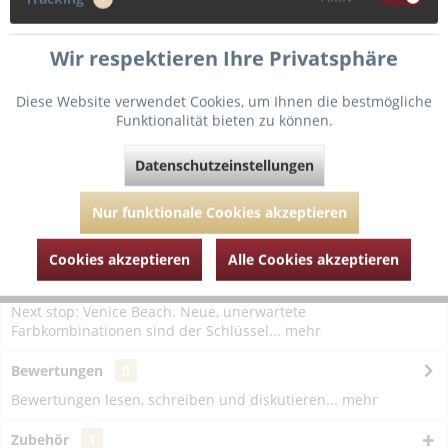
In den
Warenkorb
Wir respektieren Ihre Privatsphäre
Fragen zum Artikel?
Merken
Diese Website verwendet Cookies, um Ihnen die bestmögliche
Funktionalität bieten zu können.
Artikel-Nr.:
MAR148-746-army-juice-38
Datenschutzeinstellungen
Nur funktionale Cookies akzeptieren
Cookies akzeptieren
Alle Cookies akzeptieren
Beschreibung
Next stop: Venice Beach. Neue, unerwartete
Farbkombinationen sind der Schlüssel...
mehr
Bewertungen
0
Bewertungen lesen, schreiben und diskutieren...
mehr
Zubehör
1