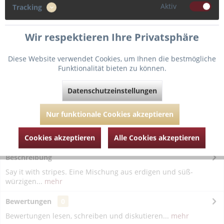
Aktiv
Tracking
In den
Warenkorb
Wir respektieren Ihre Privatsphäre
Diese Website verwendet Cookies, um Ihnen die bestmögliche
Fragen zum Artikel?
Merken
Funktionalität bieten zu können.
Artikel-Nr.:
MAR697-817-817-spice-market-36
Datenschutzeinstellungen
Nur funktionale Cookies akzeptieren
Cookies akzeptieren
Alle Cookies akzeptieren
Beschreibung
Say it with stripes. Eine Mischung aus erdigen und süß-
würzigen...
mehr
Bewertungen
0
Bewertungen lesen, schreiben und diskutieren...
mehr