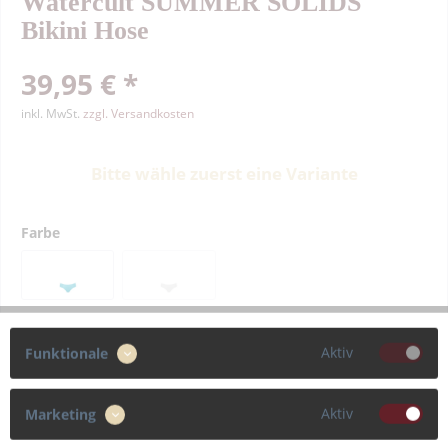
Watercult SUMMER SOLIDS
Bikini Hose
39,95 € *
inkl. MwSt.
zzgl. Versandkosten
Bitte wähle zuerst eine Variante
Farbe
Größe
Aktiv
Funktionale
36
38
40
42
Aktiv
Marketing
44