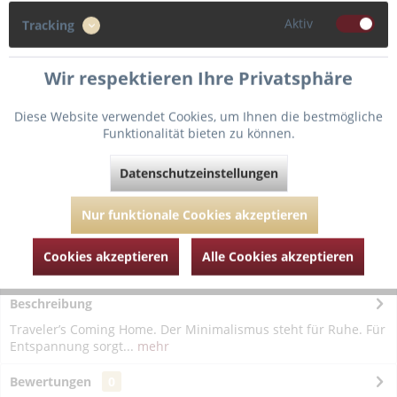
Aktiv
Tracking
In den
Warenkorb
Wir respektieren Ihre Privatsphäre
Diese Website verwendet Cookies, um Ihnen die bestmögliche
Fragen zum Artikel?
Merken
Funktionalität bieten zu können.
Artikel-Nr.:
MEH237-103-669-Aqua-Beat-40
Datenschutzeinstellungen
Nur funktionale Cookies akzeptieren
Cookies akzeptieren
Alle Cookies akzeptieren
Beschreibung
Traveler’s Coming Home. Der Minimalismus steht für Ruhe. Für
Entspannung sorgt...
mehr
Bewertungen
0