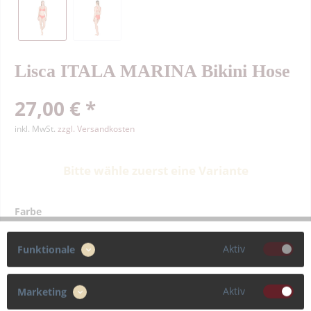
Lisca ITALA MARINA Bikini Hose
27,00 € *
inkl. MwSt.
zzgl. Versandkosten
Bitte wähle zuerst eine Variante
Farbe
Aktiv
Funktionale
Größe
Aktiv
Marketing
38
40
42
44