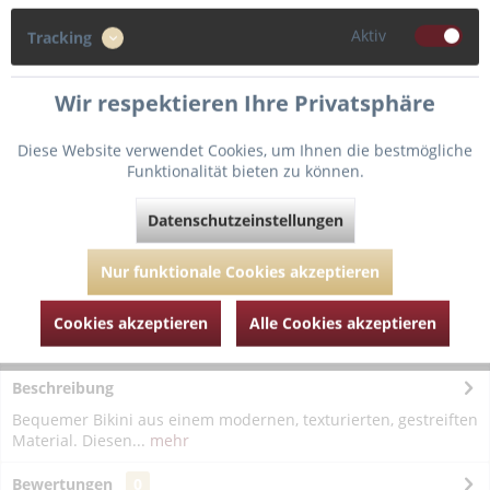
Aktiv
Tracking
Wir respektieren Ihre Privatsphäre
In den
Warenkorb
Diese Website verwendet Cookies, um Ihnen die bestmögliche
Funktionalität bieten zu können.
Fragen zum Artikel?
Merken
Datenschutzeinstellungen
Artikel-Nr.:
LIS041426-Orange-38
Nur funktionale Cookies akzeptieren
Cookies akzeptieren
Alle Cookies akzeptieren
Beschreibung
Bequemer Bikini aus einem modernen, texturierten, gestreiften
Material. Diesen...
mehr
Bewertungen
0