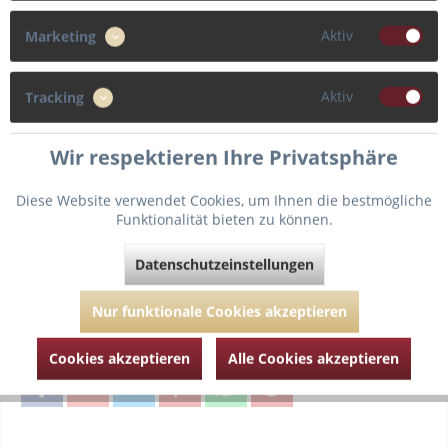
75
80
Aktiv
Marketing
Cup
Aktiv
Tracking
B
D
Wir respektieren Ihre Privatsphäre
Diese Website verwendet Cookies, um Ihnen die bestmögliche
Funktionalität bieten zu können.
In den
Warenkorb
Datenschutzeinstellungen
Fragen zum Artikel?
Merken
Nur funktionale Cookies akzeptieren
Artikel-Nr.:
MJS100-3630-sun-75-B
Cookies akzeptieren
Alle Cookies akzeptieren