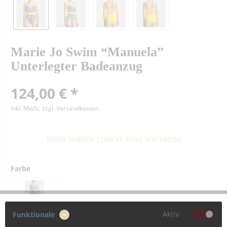
Marie Jo Swim “Manuela”
Unterlegter Badeanzug
124,00 € *
inkl. MwSt.
zzgl. Versandkosten
Bitte wähle zuerst eine Variante
Farbe
Aktiv
Funktionale
Größe